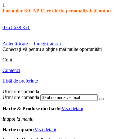
1
Formular SICAP
|
Cere oferta personalizata
|
Contact
0751 638 351
Autentificare
|
Inregistrati-va
Conectați-vă pentru a obține mai multe oportunități
Cont
Comenzi
Listă de preferințe
Urmarire comanda
Urmarire comanda
Hartie & Produse din hartie
Vezi detalii
Inapoi la meniu
Hartie copiator
Vezi detalii