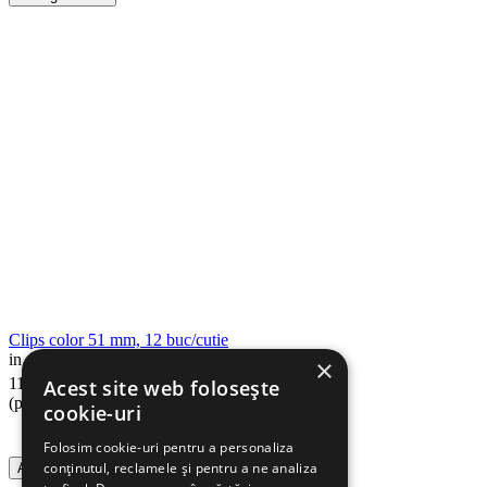
Clips color 51 mm, 12 buc/cutie
in stoc
×
90
Lei
11
Acest site web folosește
(pret cu TVA inclus)
cookie-uri
Folosim cookie-uri pentru a personaliza
conținutul, reclamele și pentru a ne analiza
Adauga in cos