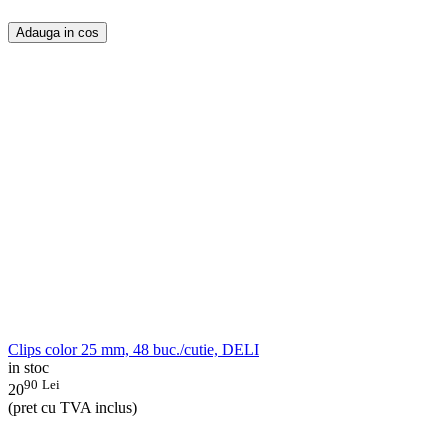
Adauga in cos
Clips color 25 mm, 48 buc./cutie, DELI
in stoc
90
Lei
20
(pret cu TVA inclus)