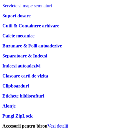
Serviete si mape semnaturi
Suport dosare
Cutii & Containere arhivare
Caiete mecanice
Buzunare & Folii autoadezive
Separatoare & Indecsi
Indecsi autoadezivi
Clasoare carti de vizita
Clipboarduri
Etichete bibliorafturi
Alonje
Pungi ZipLock
Accesorii pentru birou
Vezi detalii