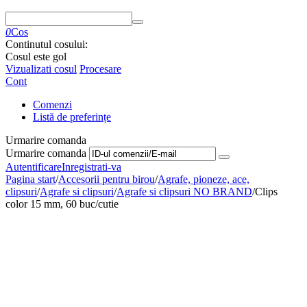
0
Cos
Continutul cosului:
Cosul este gol
Vizualizati cosul
Procesare
Cont
Comenzi
Listă de preferințe
Urmarire comanda
Urmarire comanda
Autentificare
Inregistrati-va
Pagina start
/
Accesorii pentru birou
/
Agrafe, pioneze, ace,
clipsuri
/
Agrafe si clipsuri
/
Agrafe si clipsuri NO BRAND
/
Clips
color 15 mm, 60 buc/cutie