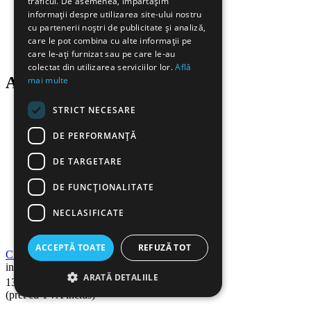
traficul. De asemenea, împărtășim
informații despre utilizarea site-ului nostru
cu partenerii noștri de publicitate și analiză,
care le pot combina cu alte informații pe
care le-ați furnizat sau pe care le-au
colectat din utilizarea serviciilor lor.
Află
Alti clienti au cumparat si:
mai multe
STRICT NECESARE
DE PERFORMANȚĂ
DE TARGETARE
DE FUNCŢIONALITATE
NECLASIFICATE
ACCEPTĂ TOATE
REFUZĂ TOT
Clips 15/19/25/32 mm, 48 buc/cutie, D.RECT
in stoc
ARATĂ DETALIILE
99
Lei
13
(pret cu TVA inclus)