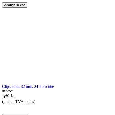
Adauga in cos
Clips color 32 mm, 24 buc/cutie
in stoc
90
Lei
10
(pret cu TVA inclus)