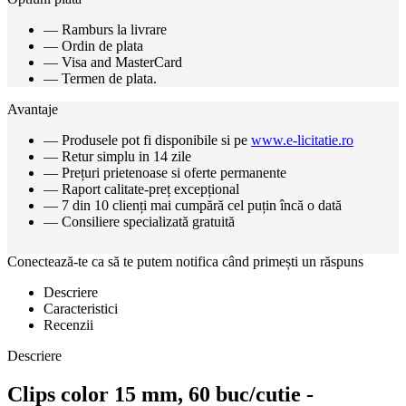
— Ramburs la livrare
— Ordin de plata
— Visa and MasterCard
— Termen de plata.
Avantaje
— Produsele pot fi disponibile si pe
www.e-licitatie.ro
— Retur simplu in 14 zile
— Prețuri prietenoase si oferte permanente
— Raport calitate-preț excepțional
— 7 din 10 clienți mai cumpără cel puțin încă o dată
— Consiliere specializată gratuită
Conectează-te ca să te putem notifica când primești un răspuns
Descriere
Caracteristici
Recenzii
Descriere
Clips color 15 mm, 60 buc/cutie -