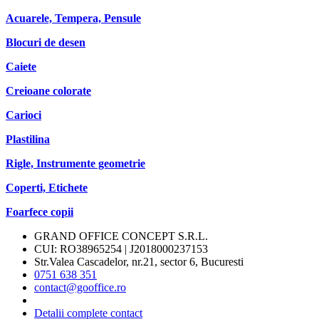
Acuarele, Tempera, Pensule
Blocuri de desen
Caiete
Creioane colorate
Carioci
Plastilina
Rigle, Instrumente geometrie
Coperti, Etichete
Foarfece copii
GRAND OFFICE CONCEPT S.R.L.
CUI: RO38965254 | J2018000237153
Str.Valea Cascadelor, nr.21, sector 6, Bucuresti
0751 638 351
contact@gooffice.ro
Detalii complete contact