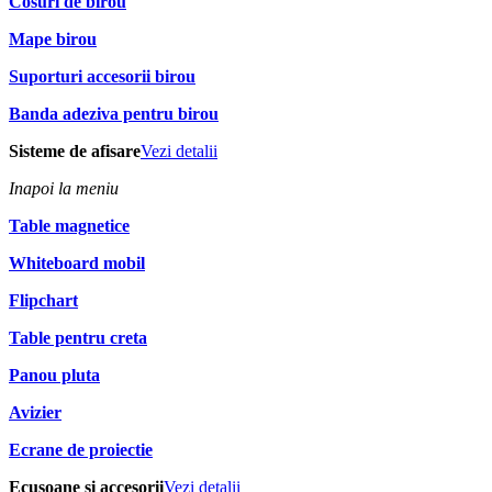
Cosuri de birou
Mape birou
Suporturi accesorii birou
Banda adeziva pentru birou
Sisteme de afisare
Vezi detalii
Inapoi la meniu
Table magnetice
Whiteboard mobil
Flipchart
Table pentru creta
Panou pluta
Avizier
Ecrane de proiectie
Ecusoane si accesorii
Vezi detalii