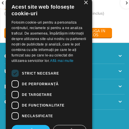
×
Acest site web folosește
19
Lei
24
Lei
30
50
cookie-uri
(pret cu TVA inclus)
(pret cu TVA inclus)
Folosim cookie-uri pentru a personaliza
conținutul, reclamele și pentru a ne analiza
ADAUGA IN
ADAUGA IN
traficul. De asemenea, împărtășim informații
COS
COS
despre utilizarea site-ului nostru cu partenerii
noștri de publicitate și analiză, care le pot
combina cu alte informații pe care le-ați
Contul meu
furnizat sau pe care le-au colectat din
utilizarea serviciilor lor.
Află mai multe
Utile
STRICT NECESARE
DE PERFORMANȚĂ
Informatii
DE TARGETARE
Contact
DE FUNCŢIONALITATE
NECLASIFICATE