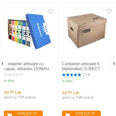
Container arhivare cu
Container arhivare 5
capac, albastru, DONAU
bibliorafturi, D.RECT
4
in stoc
in stoc
20
Lei
90
10
Lei
90
(pret cu TVA inclus)
(pret cu TVA inclus)
ADAUGA IN
ADAUGA IN