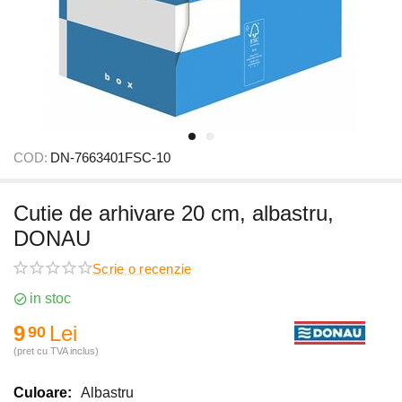
COD:
DN-7663401FSC-10
Cutie de arhivare 20 cm, albastru,
DONAU
Scrie o recenzie
in stoc
9
Lei
90
(pret cu TVA inclus)
Culoare:
Albastru