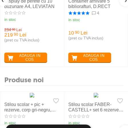
Display de perete cu 10
Container arhivare 5
buzunare A4, LEVIATAN
bibliorafturi, D.RECT
4
in stoc
in stoc
234
Lei
90
10
Lei
90
219
Lei
90
(pret cu TVA inclus)
(pret cu TVA inclus)
ADAUGA IN
ADAUGA IN
COS
COS
Produse noi
Stilou scolar + pic +
Stilou scolar FABER-
rezerve, corp gri-negru,
CASTELL+ set 6 rezerve,
NXT Eberhard Faber
rosu
in stoc
in stoc