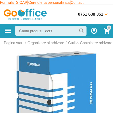
|
|
Formular SICAP
Cere oferta personalizata
Contact
0751 638 351
0
Pagina start
/
Organizare si arhivare
/
Cutii & Containere arhivare