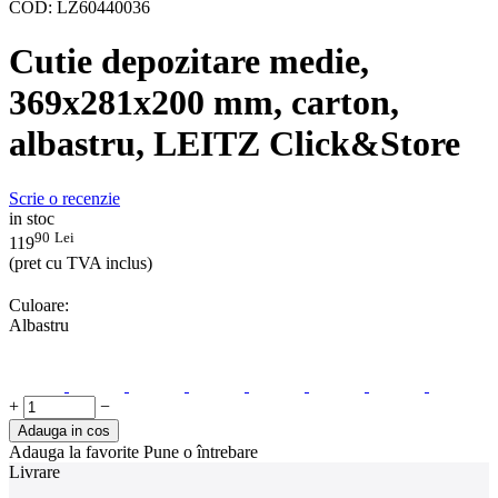
COD:
LZ60440036
Cutie depozitare medie,
369x281x200 mm, carton,
albastru, LEITZ Click&Store
Scrie o recenzie
in stoc
90
Lei
119
(pret cu TVA inclus)
Culoare:
Albastru
+
−
Adauga in cos
Adauga la favorite
Pune o întrebare
Livrare