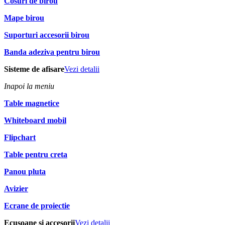
Cosuri de birou
Mape birou
Suporturi accesorii birou
Banda adeziva pentru birou
Sisteme de afisare
Vezi detalii
Inapoi la meniu
Table magnetice
Whiteboard mobil
Flipchart
Table pentru creta
Panou pluta
Avizier
Ecrane de proiectie
Ecusoane si accesorii
Vezi detalii