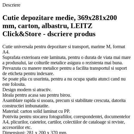
Descriere
Cutie depozitare medie, 369x281x200
mm, carton, albastru, LEITZ
Click&Store - dscriere produs
Cutie universala pentru depozitare si transport, marime M, format
A4.
Suprafata exterioara este laminata, pentru o durata de viata mai mare
a produsului, iar colturile metalice asigura o rezistenta mai buna.
Prevazuta cu manere metalice pentru a facilita transportul si suport
de eticheta pentru indexare.
Se poate plia cu usurinta, pentru a nu ocupa spatiu atunci cand nu
este folosita.
Design modern si atractiv.
Ideala pentru acasa sau pentru birou.
Asamblare rapida si usoara, precum si stabilitate crescuta, datorita
constructiei imbunatatite.
Material: carton solid laminat cu PP.
Potrivita pentru stocarea fotografiilor, corespondentei, documentelor
A4, plicurilor, caietelor, cartilor, colectiilor de cataloage si reviste,
accesoriilor etc.
Dimensiuni: 281 x 200 x 370 mm.