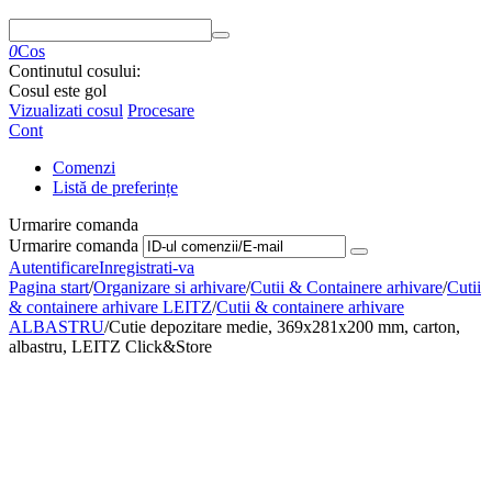
0
Cos
Continutul cosului:
Cosul este gol
Vizualizati cosul
Procesare
Cont
Comenzi
Listă de preferințe
Urmarire comanda
Urmarire comanda
Autentificare
Inregistrati-va
Pagina start
/
Organizare si arhivare
/
Cutii & Containere arhivare
/
Cutii
& containere arhivare LEITZ
/
Cutii & containere arhivare
ALBASTRU
/
Cutie depozitare medie, 369x281x200 mm, carton,
albastru, LEITZ Click&Store