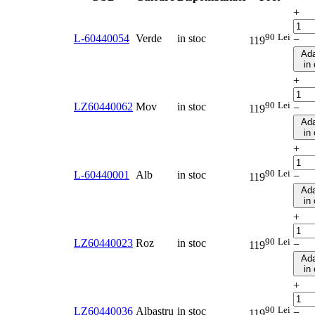
+
90
Lei
L-60440054
Verde
in stoc
−
119
Ad
in
+
90
Lei
LZ60440062
Mov
in stoc
−
119
Ad
in
+
90
Lei
L-60440001
Alb
in stoc
−
119
Ad
in
+
90
Lei
LZ60440023
Roz
in stoc
−
119
Ad
in
+
90
Lei
LZ60440036
Albastru
in stoc
−
119