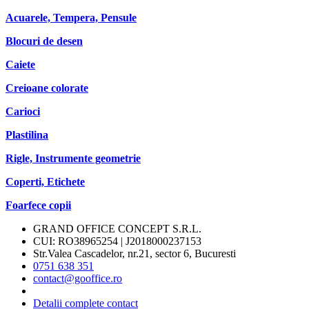
Acuarele, Tempera, Pensule
Blocuri de desen
Caiete
Creioane colorate
Carioci
Plastilina
Rigle, Instrumente geometrie
Coperti, Etichete
Foarfece copii
GRAND OFFICE CONCEPT S.R.L.
CUI: RO38965254 | J2018000237153
Str.Valea Cascadelor, nr.21, sector 6, Bucuresti
0751 638 351
contact@gooffice.ro
Detalii complete contact