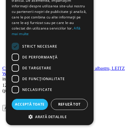
traficul. De asemenea, împărtășim
informații despre utilizarea site-ului nostru
cu partenerii noștri de publicitate și analiză,
care le pot combina cu alte informații pe
care le-ați furnizat sau pe care le-au
colectat din utilizarea serviciilor lor.
Află
mai multe
STRICT NECESARE
DE PERFORMANȚĂ
DE TARGETARE
Cutie depozitare mare, 320x310x360 mm, carton, albastru, LEITZ
WOW Click&Store Cub
DE FUNCŢIONALITATE
in stoc
90
Lei
125
NECLASIFICATE
(pret cu TVA inclus)
ACCEPTĂ TOATE
REFUZĂ TOT
Adauga in cos
ARATĂ DETALIILE