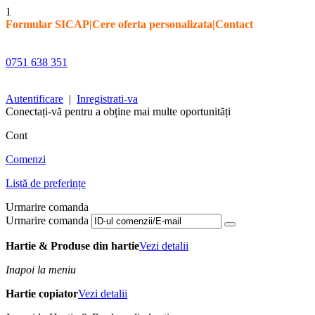
1
Formular SICAP
|
Cere oferta personalizata
|
Contact
0751 638 351
Autentificare
|
Inregistrati-va
Conectați-vă pentru a obține mai multe oportunități
Cont
Comenzi
Listă de preferințe
Urmarire comanda
Urmarire comanda
Hartie & Produse din hartie
Vezi detalii
Inapoi la meniu
Hartie copiator
Vezi detalii