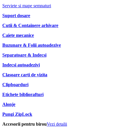
Serviete si mape semnaturi
Suport dosare
Cutii & Containere arhivare
Caiete mecanice
Buzunare & Folii autoadezive
Separatoare & Indecsi
Indecsi autoadezivi
Clasoare carti de vizita
Clipboarduri
Etichete bibliorafturi
Alonje
Pungi ZipLock
Accesorii pentru birou
Vezi detalii