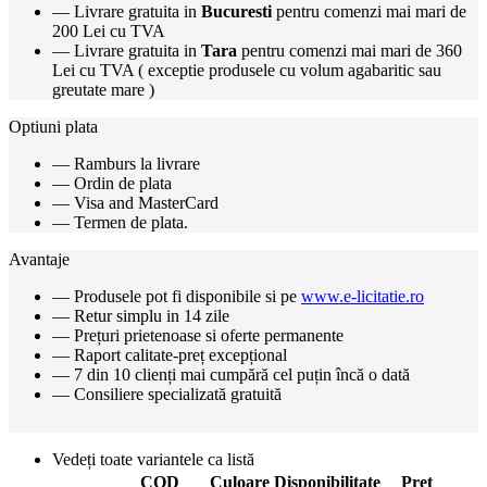
— Livrare gratuita in
Bucuresti
pentru comenzi mai mari de
200 Lei cu TVA
— Livrare gratuita in
Tara
pentru comenzi mai mari de 360
Lei cu TVA ( exceptie produsele cu volum agabaritic sau
greutate mare )
Optiuni plata
— Ramburs la livrare
— Ordin de plata
— Visa and MasterCard
— Termen de plata.
Avantaje
— Produsele pot fi disponibile si pe
www.e-licitatie.ro
— Retur simplu in 14 zile
— Prețuri prietenoase si oferte permanente
— Raport calitate-preț excepțional
— 7 din 10 clienți mai cumpără cel puțin încă o dată
— Consiliere specializată gratuită
Vedeți toate variantele ca listă
COD
Culoare
Disponibilitate
Pret