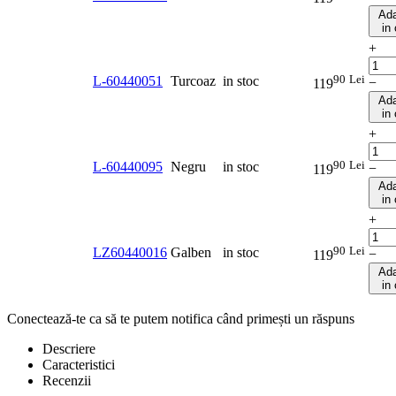
Ad
in
+
90
Lei
L-60440051
Turcoaz
in stoc
−
119
Ad
in
+
90
Lei
L-60440095
Negru
in stoc
−
119
Ad
in
+
90
Lei
LZ60440016
Galben
in stoc
−
119
Ad
in
Conectează-te ca să te putem notifica când primești un răspuns
Descriere
Caracteristici
Recenzii