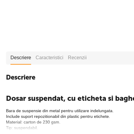
Descriere
Caracteristici
Recenzii
Descriere
Dosar suspendat, cu eticheta si bagh
Bara de suspensie din metal pentru utilizare indelungata.
Include suport repozitionabil din plastic pentru etichete.
Material: carton de 230 gsm.
Tip: suspendabil.
Ambalare: 5 buc/set.