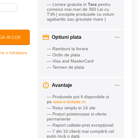
— Livrare gratuita in
Tara
pentru
comenzi mai mari de 360 Lei cu
TVA ( exceptie produsele cu volum
agabaritic sau greutate mare )
Optiuni plata
GA IN COS
— Ramburs la livrare
ne o întrebare
— Ordin de plata
— Visa and MasterCard
— Termen de plata.
Avantaje
— Produsele pot fi disponibile si
pe
www.e-licitatie.ro
— Retur simplu in 14 zile
— Prețuri prietenoase si oferte
permanente
— Raport calitate-preț excepțional
— 7 din 10 clienți mai cumpără cel
puțin încă o dată