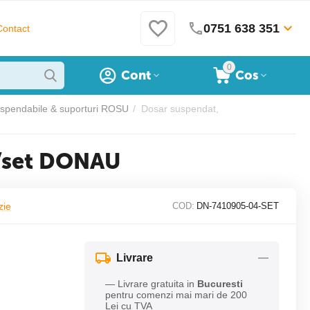
0751 638 351
Contact
0
Cont
Cos
spendabile & suporturi ROSU
/
Dosar suspendat,
c/set DONAU
zie
COD:
DN-7410905-04-SET
Livrare
— Livrare gratuita in
Bucuresti
pentru comenzi mai mari de 200
Lei cu TVA