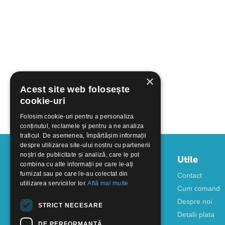
×
Acest site web folosește
cookie-uri
Folosim cookie-uri pentru a personaliza
conținutul, reclamele și pentru a ne analiza
traficul. De asemenea, împărtășim informații
despre utilizarea site-ului nostru cu partenerii
noștri de publicitate și analiză, care le pot
Contul meu
Utile
combina cu alte informații pe care le-ați
furnizat sau pe care le-au colectat din
Autentificare
Contact
utilizarea serviciilor lor.
Află mai multe
Creati cont
Cum comand
Despre noi
STRICT NECESARE
Detalii plata
DE PERFORMANȚĂ