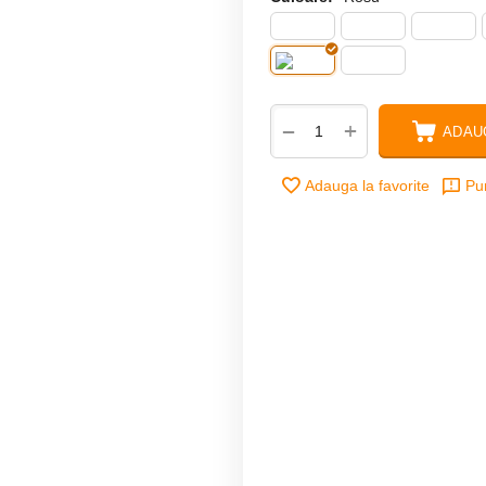
+
−
ADAU
Adauga la favorite
Pu