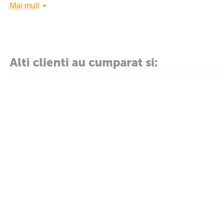
Mai mult
Format: A4.
Culoare: rosu.
Alti clienti au cumparat si: