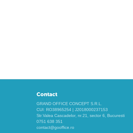
Contact
GRAND OFFICE CONCEPT S.R.L.
CUI: RO38965254 | J2018000237153
Str.Valea Cascadelor, nr.21, sector 6, Bucuresti
0751 638 351
contact@gooffice.ro