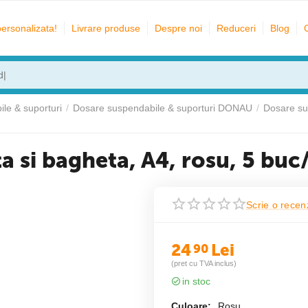
personalizata!
Livrare produse
Despre noi
Reduceri
Blog
le & suporturi
/
Dosare suspendabile & suporturi DONAU
/
Dosare su
ta si bagheta, A4, rosu, 5 bu
Scrie o recen
24
Lei
90
(pret cu TVA inclus)
in stoc
Culoare:
Rosu