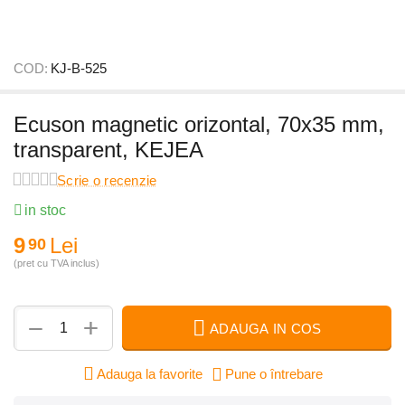
COD:
KJ-B-525
Ecuson magnetic orizontal, 70x35 mm,
transparent, KEJEA
Scrie o recenzie
in stoc
9
Lei
90
(pret cu TVA inclus)
+
−
ADAUGA IN COS
Adauga la favorite
Pune o întrebare