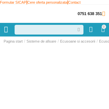
|
|
Formular SICAP
Cere oferta personalizata
Contact
0751 638 351
0
Pagina start
/
Sisteme de afisare
/
Ecusoane si accesorii
/
Ecus