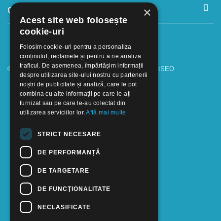
Contact
×
Acest site web folosește
cookie-uri
Folosim cookie-uri pentru a personaliza
conținutul, reclamele și pentru a ne analiza
traficul. De asemenea, împărtășim informații
© 2018 - 2026 GOOFFICE. Realizat si configurat
netSEO
despre utilizarea site-ului nostru cu partenerii
noștri de publicitate și analiză, care le pot
combina cu alte informații pe care le-ați
furnizat sau pe care le-au colectat din
utilizarea serviciilor lor.
Află mai multe
STRICT NECESARE
DE PERFORMANȚĂ
DE TARGETARE
DE FUNCŢIONALITATE
NECLASIFICATE