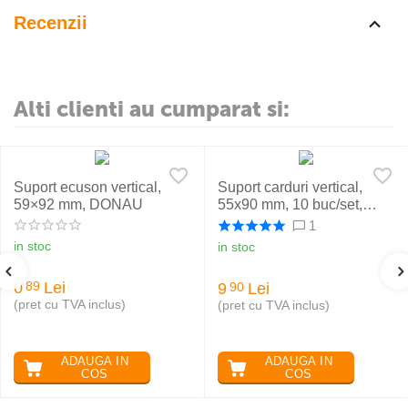
Recenzii
Alti clienti au cumparat si:
Suport ecuson vertical,
Suport carduri vertical,
59×92 mm, DONAU
55x90 mm, 10 buc/set,
KEJEA T-151V
1
in stoc
in stoc
0
Lei
89
9
Lei
90
(pret cu TVA inclus)
(pret cu TVA inclus)
ADAUGA IN
ADAUGA IN
COS
COS