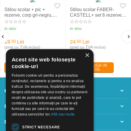
Stilou scolar + pic +
Stilou scolar FABER-
rezerve, corp gri-negru,
CASTELL+ set 6 rezerve,
NXT Eberhard Faber
rosu
in stoc
in stoc
19
Lei
24
Lei
30
50
(pret cu TVA inclus)
(pret cu TVA inclus)
×
Acest site web folosește
ADAUGA IN
ADAUGA IN
cookie-uri
COS
COS
Folosim cookie-uri pentru a personaliza
conținutul, reclamele și pentru a ne analiza
traficul. De asemenea, împărtășim informații
Contul meu
despre utilizarea site-ului nostru cu partenerii
noștri de publicitate și analiză, care le pot
combina cu alte informații pe care le-ați
Utile
furnizat sau pe care le-au colectat din
utilizarea serviciilor lor.
Află mai multe
Informatii
STRICT NECESARE