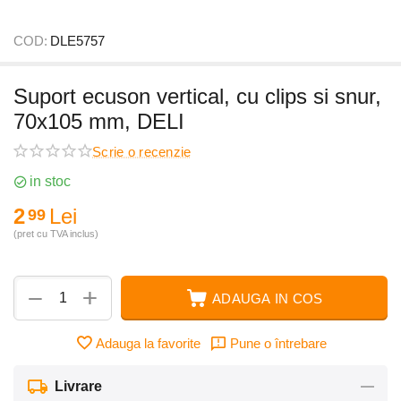
COD:
DLE5757
Suport ecuson vertical, cu clips si snur,
70x105 mm, DELI
Scrie o recenzie
in stoc
2
Lei
99
(pret cu TVA inclus)
+
−
ADAUGA IN COS
Adauga la favorite
Pune o întrebare
Livrare