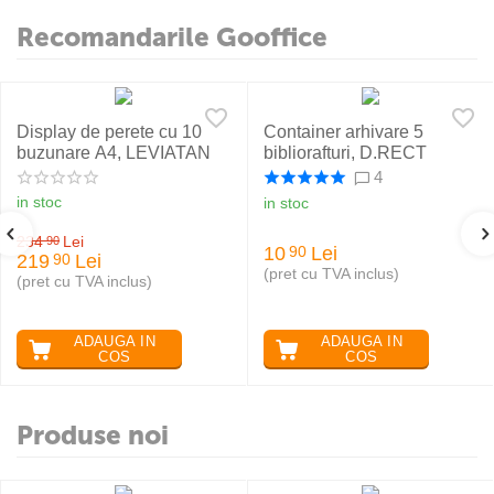
Recomandarile Gooffice
Display de perete cu 10
Container arhivare 5
buzunare A4, LEVIATAN
bibliorafturi, D.RECT
4
in stoc
in stoc
234
Lei
90
10
Lei
90
219
Lei
90
(pret cu TVA inclus)
(pret cu TVA inclus)
ADAUGA IN
ADAUGA IN
COS
COS
Produse noi