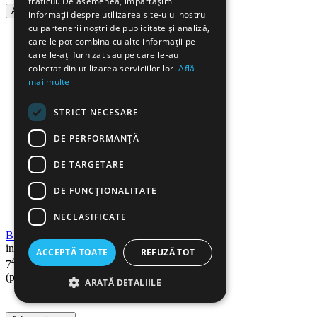
traficul. De asemenea, împărtășim
Adauga in cos
informații despre utilizarea site-ului nostru
cu partenerii noștri de publicitate și analiză,
care le pot combina cu alte informații pe
care le-ați furnizat sau pe care le-au
colectat din utilizarea serviciilor lor.
Află
mai multe
STRICT NECESARE
DE PERFORMANȚĂ
DE TARGETARE
DE FUNCŢIONALITATE
NECLASIFICATE
Burete de vase FINO, 10 buc/set
in stoc
ACCEPTĂ TOATE
REFUZĂ TOT
49
Lei
7
(pret cu TVA inclus)
ARATĂ DETALIILE