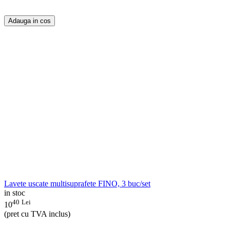
Adauga in cos
Lavete uscate multisuprafete FINO, 3 buc/set
in stoc
40
Lei
10
(pret cu TVA inclus)