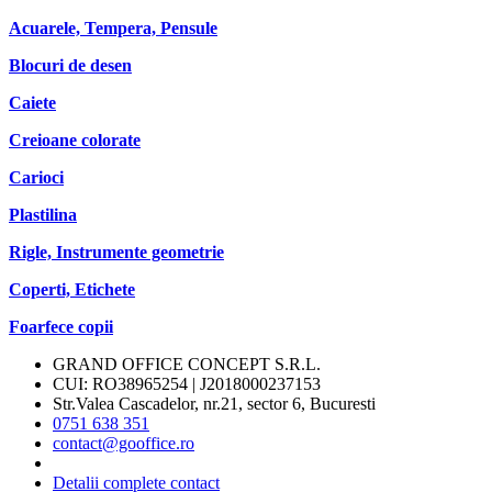
Acuarele, Tempera, Pensule
Blocuri de desen
Caiete
Creioane colorate
Carioci
Plastilina
Rigle, Instrumente geometrie
Coperti, Etichete
Foarfece copii
GRAND OFFICE CONCEPT S.R.L.
CUI: RO38965254 | J2018000237153
Str.Valea Cascadelor, nr.21, sector 6, Bucuresti
0751 638 351
contact@gooffice.ro
Detalii complete contact