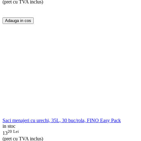
(pret cu TVA inclus)
Adauga in cos
Saci menajeri cu urechi, 35L, 30 buc/rola, FINO Easy Pack
in stoc
20
Lei
13
(pret cu TVA inclus)