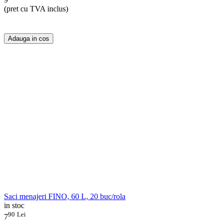
(pret cu TVA inclus)
Adauga in cos
Saci menajeri FINO, 60 L, 20 buc/rola
in stoc
90
Lei
7