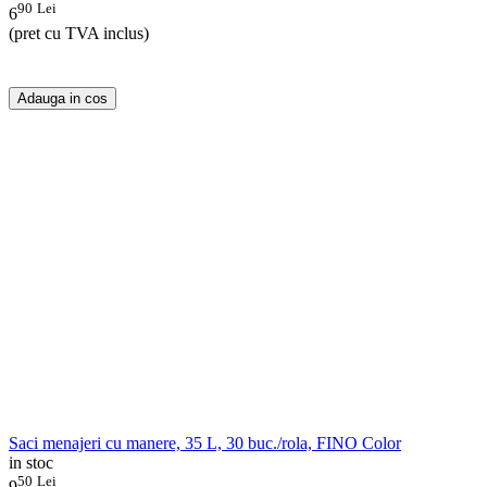
90
Lei
6
(pret cu TVA inclus)
Adauga in cos
Saci menajeri cu manere, 35 L, 30 buc./rola, FINO Color
in stoc
50
Lei
9