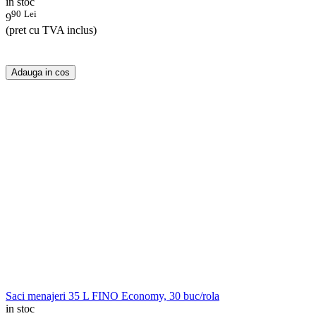
in stoc
90
Lei
9
(pret cu TVA inclus)
Adauga in cos
Saci menajeri 35 L FINO Economy, 30 buc/rola
in stoc