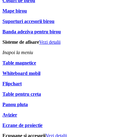
Cosuri de birou
Mape birou
Suporturi accesorii birou
Banda adeziva pentru birou
Sisteme de afisare
Vezi detalii
Inapoi la meniu
Table magnetice
Whiteboard mobil
Flipchart
Table pentru creta
Panou pluta
Avizier
Ecrane de proiectie
Ecusoane si accesorii
Vezi detalii