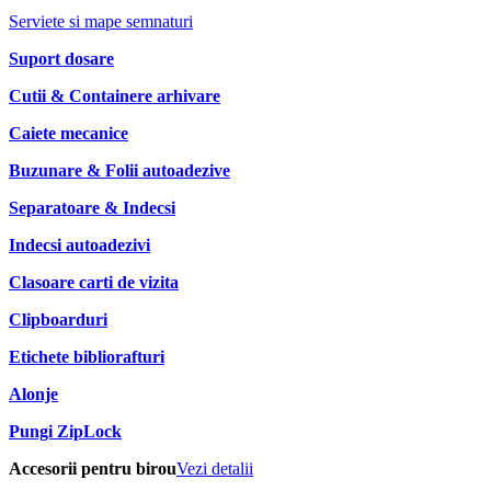
Serviete si mape semnaturi
Suport dosare
Cutii & Containere arhivare
Caiete mecanice
Buzunare & Folii autoadezive
Separatoare & Indecsi
Indecsi autoadezivi
Clasoare carti de vizita
Clipboarduri
Etichete bibliorafturi
Alonje
Pungi ZipLock
Accesorii pentru birou
Vezi detalii