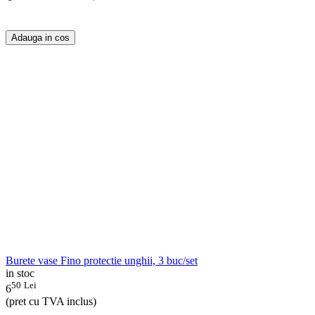
Adauga in cos
Burete vase Fino protectie unghii, 3 buc/set
in stoc
50
Lei
6
(pret cu TVA inclus)