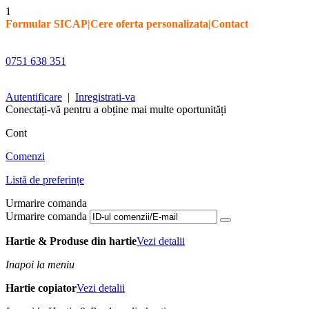
1
Formular SICAP
|
Cere oferta personalizata
|
Contact
0751 638 351
Autentificare
|
Inregistrati-va
Conectați-vă pentru a obține mai multe oportunități
Cont
Comenzi
Listă de preferințe
Urmarire comanda
Urmarire comanda
Hartie & Produse din hartie
Vezi detalii
Inapoi la meniu
Hartie copiator
Vezi detalii