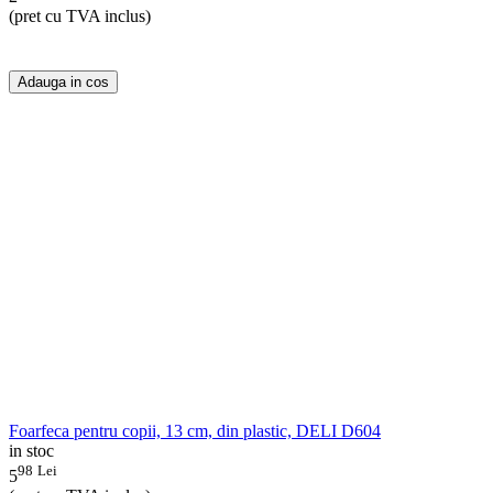
(pret cu TVA inclus)
Adauga in cos
Foarfeca pentru copii, 13 cm, din plastic, DELI D604
in stoc
98
Lei
5