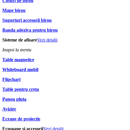
Cosuri de birou
Mape birou
Suporturi accesorii birou
Banda adeziva pentru birou
Sisteme de afisare
Vezi detalii
Inapoi la meniu
Table magnetice
Whiteboard mobil
Flipchart
Table pentru creta
Panou pluta
Avizier
Ecrane de proiectie
Ecusoane si accesorii
Vezi detalii