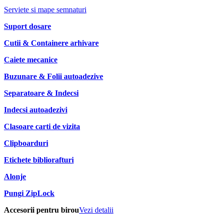
Serviete si mape semnaturi
Suport dosare
Cutii & Containere arhivare
Caiete mecanice
Buzunare & Folii autoadezive
Separatoare & Indecsi
Indecsi autoadezivi
Clasoare carti de vizita
Clipboarduri
Etichete bibliorafturi
Alonje
Pungi ZipLock
Accesorii pentru birou
Vezi detalii