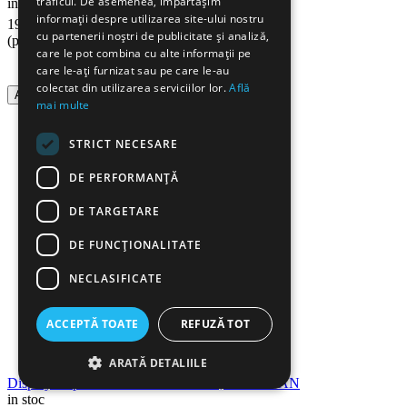
traficul. De asemenea, împărtășim
in stoc
informații despre utilizarea site-ului nostru
90
Lei
19
cu partenerii noștri de publicitate și analiză,
(pret cu TVA inclus)
care le pot combina cu alte informații pe
care le-ați furnizat sau pe care le-au
colectat din utilizarea serviciilor lor.
Află
Adauga in cos
mai multe
STRICT NECESARE
DE PERFORMANȚĂ
DE TARGETARE
DE FUNCŢIONALITATE
NECLASIFICATE
ACCEPTĂ TOATE
REFUZĂ TOT
ARATĂ DETALIILE
Display de perete cu 10 buzunare A4, LEVIATAN
in stoc