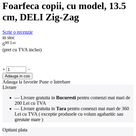
Foarfeca copii, cu model, 13.5
cm, DELI Zig-Zag
Scrie o recenzie
in stoc
90
Lei
6
(pret cu TVA inclus)
+
−
Adauga in cos
Adauga la favorite
Pune o întrebare
Livrare
— Livrare gratuita in
Bucuresti
pentru comenzi mai mari de
200 Lei cu TVA
— Livrare gratuita in
Tara
pentru comenzi mai mari de 360
Lei cu TVA ( exceptie produsele cu volum agabaritic sau
greutate mare )
Optiuni plata