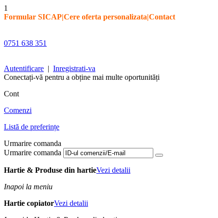
1
Formular SICAP
|
Cere oferta personalizata
|
Contact
0751 638 351
Autentificare
|
Inregistrati-va
Conectați-vă pentru a obține mai multe oportunități
Cont
Comenzi
Listă de preferințe
Urmarire comanda
Urmarire comanda
Hartie & Produse din hartie
Vezi detalii
Inapoi la meniu
Hartie copiator
Vezi detalii