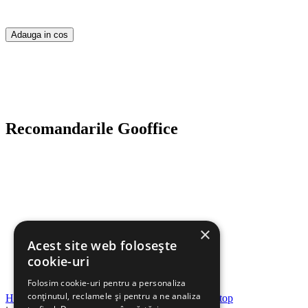
Adauga in cos
Recomandarile Gooffice
×
Acest site web folosește
cookie-uri
Folosim cookie-uri pentru a personaliza
conținutul, reclamele și pentru a ne analiza
Hartie MONDI Eurobasic A4, 80 g/mp, 500 coli/top