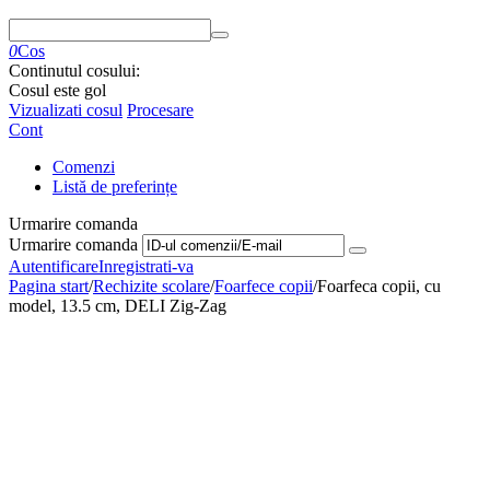
0
Cos
Continutul cosului:
Cosul este gol
Vizualizati cosul
Procesare
Cont
Comenzi
Listă de preferințe
Urmarire comanda
Urmarire comanda
Autentificare
Inregistrati-va
Pagina start
/
Rechizite scolare
/
Foarfece copii
/
Foarfeca copii, cu
model, 13.5 cm, DELI Zig-Zag