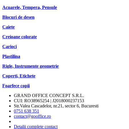
Acuarele, Tempera, Pensule
Blocuri de desen
Caiete
Creioane colorate
Carioci
Plastilina
Rigle, Instrumente geometrie
Coperti, Etichete
Foarfece copii
GRAND OFFICE CONCEPT S.R.L.
CUI: RO38965254 | J2018000237153
Str.Valea Cascadelor, nr.21, sector 6, Bucuresti
0751 638 351
contact@gooffice.ro
Detalii complete contact