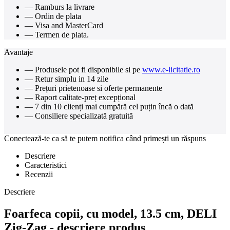
— Ramburs la livrare
— Ordin de plata
— Visa and MasterCard
— Termen de plata.
Avantaje
— Produsele pot fi disponibile si pe
www.e-licitatie.ro
— Retur simplu in 14 zile
— Prețuri prietenoase si oferte permanente
— Raport calitate-preț excepțional
— 7 din 10 clienți mai cumpără cel puțin încă o dată
— Consiliere specializată gratuită
Conectează-te ca să te putem notifica când primești un răspuns
Descriere
Caracteristici
Recenzii
Descriere
Foarfeca copii, cu model, 13.5 cm, DELI
Zig-Zag - descriere produs