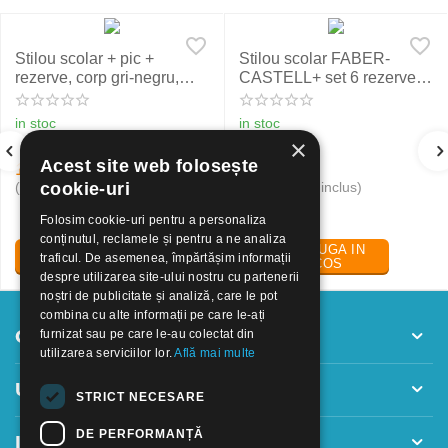
Stilou scolar + pic +
Stilou scolar FABER-
rezerve, corp gri-negru,
CASTELL+ set 6 rezerve,
NXT Eberhard Faber
rosu
in stoc
in stoc
×
Acest site web folosește
19
Lei
24
Lei
30
50
(pret cu TVA inclus)
(pret cu TVA inclus)
cookie-uri
Folosim cookie-uri pentru a personaliza
conținutul, reclamele și pentru a ne analiza
ADAUGA IN
ADAUGA IN
traficul. De asemenea, împărtășim informații
COS
COS
despre utilizarea site-ului nostru cu partenerii
noștri de publicitate și analiză, care le pot
combina cu alte informații pe care le-ați
Contul meu
furnizat sau pe care le-au colectat din
utilizarea serviciilor lor.
Află mai multe
Utile
STRICT NECESARE
DE PERFORMANȚĂ
Informatii