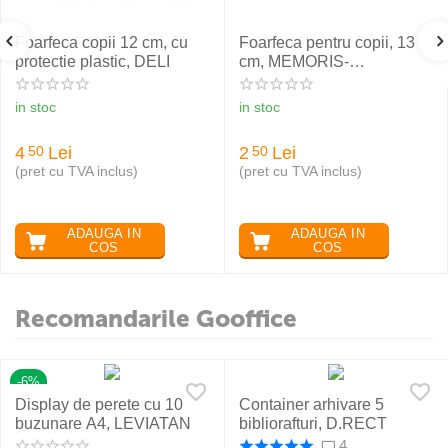
Foarfeca copii 12 cm, cu
Foarfeca pentru copii, 13
protectie plastic, DELI
cm, MEMORIS-
PRECIOUS
in stoc
in stoc
4
Lei
2
Lei
50
50
(pret cu TVA inclus)
(pret cu TVA inclus)
ADAUGA IN
ADAUGA IN
COS
COS
Recomandarile Gooffice
-6%
Display de perete cu 10
Container arhivare 5
buzunare A4, LEVIATAN
bibliorafturi, D.RECT
4