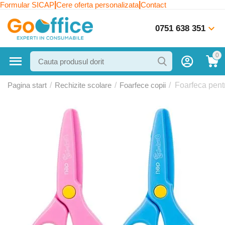
|
|
Formular SICAP
Cere oferta personalizata
Contact
0751 638 351
0
Pagina start
/
Rechizite scolare
/
Foarfece copii
/
Foarfeca pentr