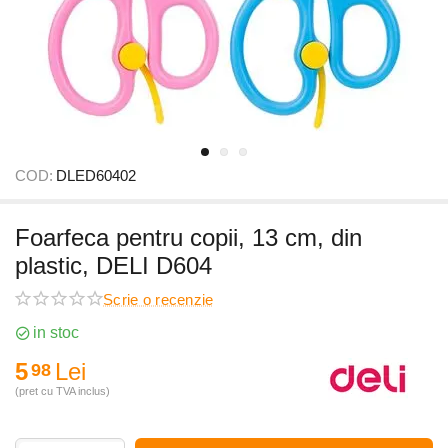
COD:
DLED60402
Foarfeca pentru copii, 13 cm, din
plastic, DELI D604
Scrie o recenzie
in stoc
5
Lei
98
(pret cu TVA inclus)