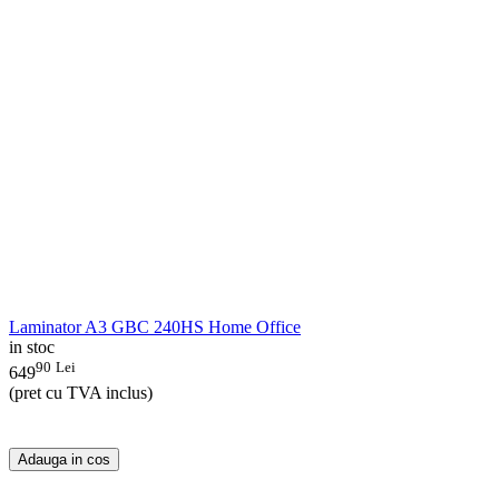
Laminator A3 GBC 240HS Home Office
in stoc
90
Lei
649
(pret cu TVA inclus)
Adauga in cos