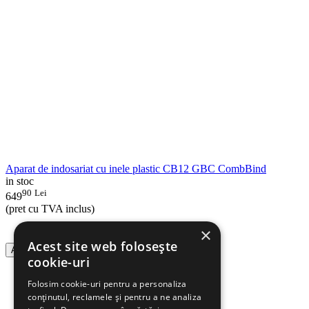
Aparat de indosariat cu inele plastic CB12 GBC CombBind
in stoc
90
Lei
649
(pret cu TVA inclus)
×
Acest site web folosește
Adauga in cos
cookie-uri
Folosim cookie-uri pentru a personaliza
conținutul, reclamele și pentru a ne analiza