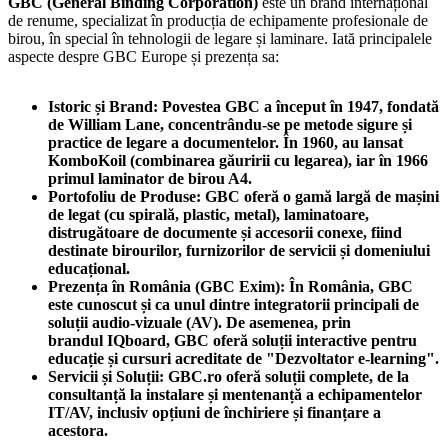
GBC (General Binding Corporation)
este un brand internațional
de renume, specializat în producția de echipamente profesionale de
birou, în special în tehnologii de legare și laminare. Iată principalele
aspecte despre GBC Europe și prezența sa:
Istoric și Brand:
Povestea GBC a început în 1947, fondată
de William Lane, concentrându-se pe metode sigure și
practice de legare a documentelor. În 1960, au lansat
KomboKoil (combinarea găuririi cu legarea), iar în 1966
primul laminator de birou A4.
Portofoliu de Produse:
GBC oferă o gamă largă de mașini
de legat (cu spirală, plastic, metal), laminatoare,
distrugătoare de documente și accesorii conexe, fiind
destinate birourilor, furnizorilor de servicii și domeniului
educațional.
Prezența în România (GBC Exim):
În România, GBC
este cunoscut și ca unul dintre integratorii principali de
soluții audio-vizuale (AV). De asemenea, prin
brandul
IQboard
, GBC oferă soluții interactive pentru
educație și cursuri acreditate de "Dezvoltator e-learning".
Servicii și Soluții:
GBC.ro oferă soluții complete, de la
consultanță la instalare și mentenanță a echipamentelor
IT/AV, inclusiv opțiuni de închiriere și finanțare a
acestora.