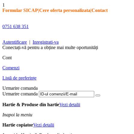
1
Formular SICAP
|
Cere oferta personalizata
|
Contact
0751 638 351
Autentificare
|
Inregistrati-va
Conectați-vă pentru a obține mai multe oportunități
Cont
Comenzi
Listă de preferințe
Urmarire comanda
Urmarire comanda
Hartie & Produse din hartie
Vezi detalii
Inapoi la meniu
Hartie copiator
Vezi detalii