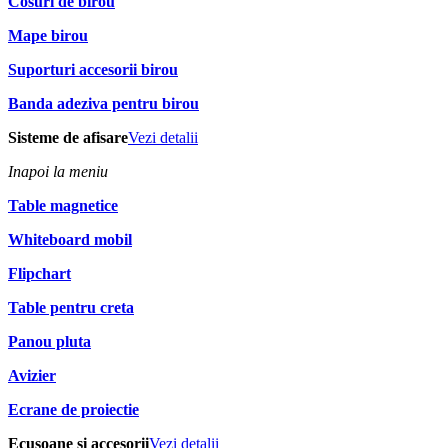
Cosuri de birou
Mape birou
Suporturi accesorii birou
Banda adeziva pentru birou
Sisteme de afisare
Vezi detalii
Inapoi la meniu
Table magnetice
Whiteboard mobil
Flipchart
Table pentru creta
Panou pluta
Avizier
Ecrane de proiectie
Ecusoane si accesorii
Vezi detalii