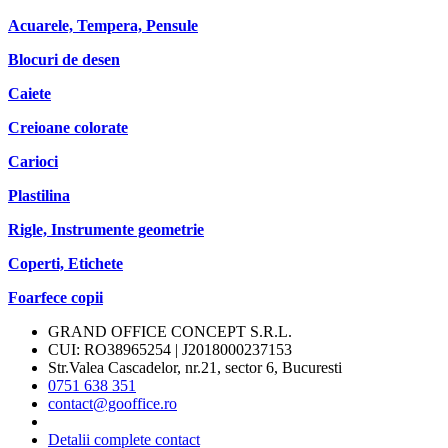
Acuarele, Tempera, Pensule
Blocuri de desen
Caiete
Creioane colorate
Carioci
Plastilina
Rigle, Instrumente geometrie
Coperti, Etichete
Foarfece copii
GRAND OFFICE CONCEPT S.R.L.
CUI: RO38965254 | J2018000237153
Str.Valea Cascadelor, nr.21, sector 6, Bucuresti
0751 638 351
contact@gooffice.ro
Detalii complete contact