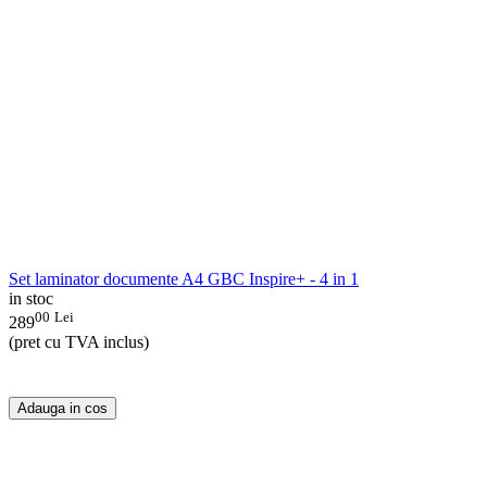
Set laminator documente A4 GBC Inspire+ - 4 in 1
in stoc
00
Lei
289
(pret cu TVA inclus)
Adauga in cos