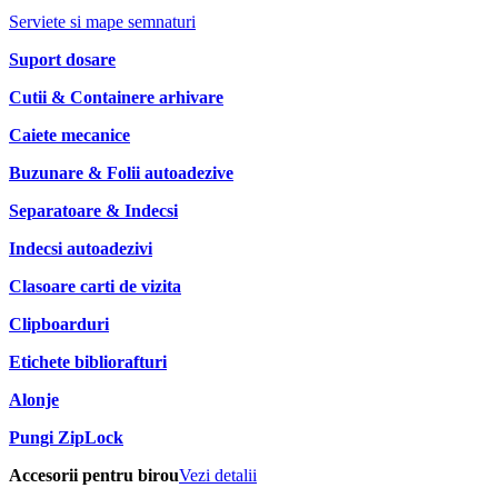
Serviete si mape semnaturi
Suport dosare
Cutii & Containere arhivare
Caiete mecanice
Buzunare & Folii autoadezive
Separatoare & Indecsi
Indecsi autoadezivi
Clasoare carti de vizita
Clipboarduri
Etichete bibliorafturi
Alonje
Pungi ZipLock
Accesorii pentru birou
Vezi detalii