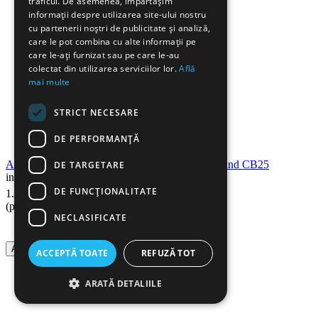
traficul. De asemenea, împărtășim
informații despre utilizarea site-ului nostru
cu partenerii noștri de publicitate și analiză,
care le pot combina cu alte informații pe
care le-ați furnizat sau pe care le-au
colectat din utilizarea serviciilor lor.
Află
mai multe
STRICT NECESARE
DE PERFORMANȚĂ
Aparat de legat cu inele din plastic GBC CombBind CB25
DE TARGETARE
in stoc
00
Lei
DE FUNCŢIONALITATE
1.790
(pret cu TVA inclus)
NECLASIFICATE
Adauga in cos
ACCEPTĂ TOATE
REFUZĂ TOT
ARATĂ DETALIILE