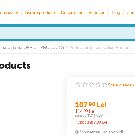
onalizata!
Livrare produse
Despre noi
Reduceri
Blog
Cont
atoare hartie OFFICE PRODUCTS
/
Perforator 65 coli Office Products
roducts
Scrie o recen
107
Lei
90
114
Lei
90
(pret cu TVA inclus)
Discount:
7,00
Lei
Momentan Indisponibil