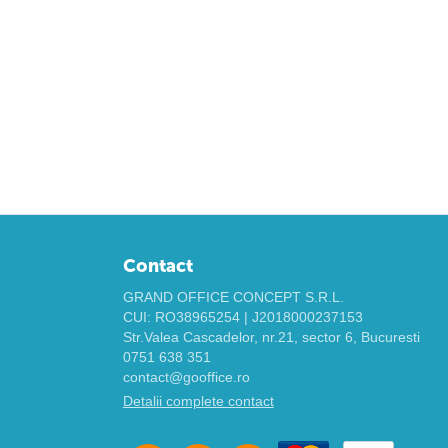
Contact
GRAND OFFICE CONCEPT S.R.L.
CUI: RO38965254 | J2018000237153
Str.Valea Cascadelor, nr.21, sector 6, Bucuresti
0751 638 351
contact@gooffice.ro
Detalii complete contact