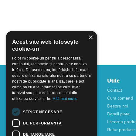
×
Acest site web folosește
cookie-uri
Folosim cookie-uri pentru a personaliza
conținutul, reclamele și pentru a ne analiza
traficul. De asemenea, împărtășim informații
despre utilizarea site-ului nostru cu partenerii
Contul meu
Utile
noștri de publicitate și analiză, care le pot
combina cu alte informații pe care le-ați
Autentificare
Contact
furnizat sau pe care le-au colectat din
Creati cont
Cum comand
utilizarea serviciilor lor.
Află mai multe
Despre noi
STRICT NECESARE
Detalii plata
Livrarea produ
DE PERFORMANȚĂ
Retur produse
DE TARGETARE