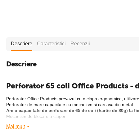
Descriere
Caracteristici
Recenzii
Descriere
Perforator 65 coli Office Products - 
Perforator Office Products prevazut cu o clapa ergonomica, utilizar
Perforator de mare capacitate cu mecanism si carcasa din metal.
Are o capacitate de perforare de 65 de coli (hartie de 80g) la fie
Mecanism de blocare a clapei
Format: 888, A3, A4, A5, A6, B4, B5, B6, B7.
Mai mult
Nr. perforatii: 2.
Diametru perforatie: 5.5 mm