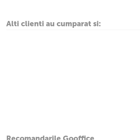
Distanta intre perforatii: 80 mm
Adancimea de perforare: 12 mm.
Baza anti-alunecare.
Garantie 5 ani.
Culoare: negru.
Alti clienti au cumparat si:
Producator:
Office Products
Recomandarile Gooffice