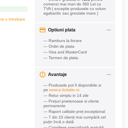
comenzi mai mari de 360 Lei cu
TVA ( exceptie produsele cu volum
agabaritic sau greutate mare )
ne o întrebare
Optiuni plata
— Ramburs la livrare
— Ordin de plata
— Visa and MasterCard
— Termen de plata.
Avantaje
— Produsele pot fi disponibile si
pe
www.e-licitatie.ro
— Retur simplu in 14 zile
— Prețuri prietenoase si oferte
permanente
— Raport calitate-preț excepțional
— 7 din 10 clienți mai cumpără cel
puțin încă o dată
— Consiliere specializată gratuită