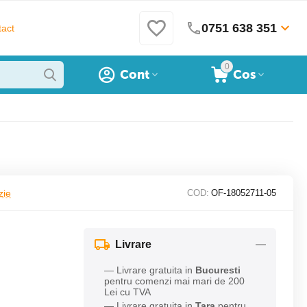
0751 638 351
act
0
Cont
Cos
zie
COD:
OF-18052711-05
Livrare
— Livrare gratuita in
Bucuresti
pentru comenzi mai mari de 200
Lei cu TVA
— Livrare gratuita in
Tara
pentru