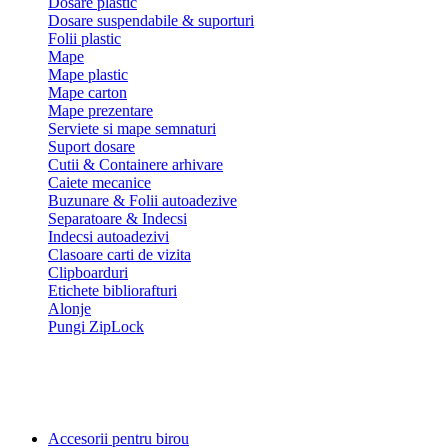
Dosare plastic
Dosare suspendabile & suporturi
Folii plastic
Mape
Mape plastic
Mape carton
Mape prezentare
Serviete si mape semnaturi
Suport dosare
Cutii & Containere arhivare
Caiete mecanice
Buzunare & Folii autoadezive
Separatoare & Indecsi
Indecsi autoadezivi
Clasoare carti de vizita
Clipboarduri
Etichete bibliorafturi
Alonje
Pungi ZipLock
Accesorii pentru birou