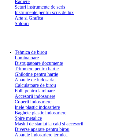
Radiere
Seturi instrumente de scris
Instrumente pentru scris de lux
Arta si Grafica
Stilouri
Tehnica de birou
Laminatoare
Distrugatoare documente
Trimmere pentru hartie
Ghilotine pentru hartie
Aparate de indosariat
Calculatoare de birou
Folii pentru laminare
Accesorii indosariere
Coperti indosariere
Inele plastic indosariere
Baghete plastic indosariere
Spire metalice
Masini de stantat la cald si accesorii
Diverse aparate pentru birou
Aparate indosariere termica