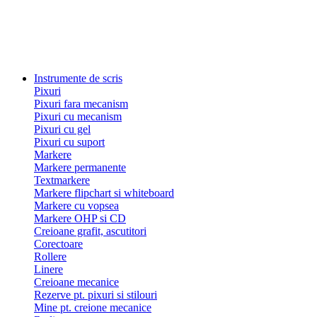
Instrumente de scris
Pixuri
Pixuri fara mecanism
Pixuri cu mecanism
Pixuri cu gel
Pixuri cu suport
Markere
Markere permanente
Textmarkere
Markere flipchart si whiteboard
Markere cu vopsea
Markere OHP si CD
Creioane grafit, ascutitori
Corectoare
Rollere
Linere
Creioane mecanice
Rezerve pt. pixuri si stilouri
Mine pt. creione mecanice