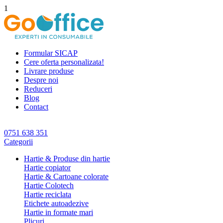
1
Formular SICAP
Cere oferta personalizata!
Livrare produse
Despre noi
Reduceri
Blog
Contact
0751 638 351
Categorii
Hartie & Produse din hartie
Hartie copiator
Hartie & Cartoane colorate
Hartie Colotech
Hartie reciclata
Etichete autoadezive
Hartie in formate mari
Plicuri