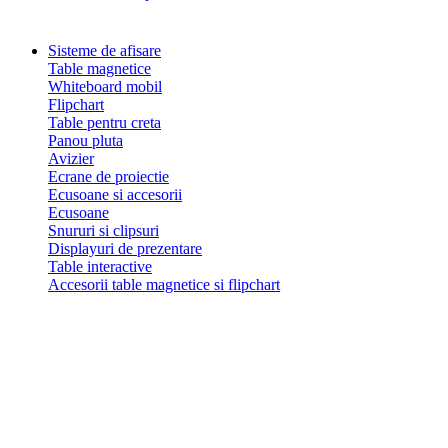
Sisteme de afisare
Table magnetice
Whiteboard mobil
Flipchart
Table pentru creta
Panou pluta
Avizier
Ecrane de proiectie
Ecusoane si accesorii
Ecusoane
Snururi si clipsuri
Displayuri de prezentare
Table interactive
Accesorii table magnetice si flipchart