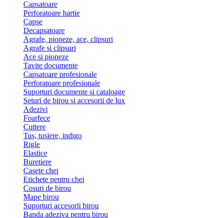
Capsatoare
Perforatoare hartie
Capse
Decapsatoare
Agrafe, pioneze, ace, clipsuri
Agrafe si clipsuri
Ace si pioneze
Tavite documente
Capsatoare profesionale
Perforatoare profesionale
Suporturi documente si cataloage
Seturi de birou si accesorii de lux
Adezivi
Foarfece
Cuttere
Tus, tusiere, indigo
Rigle
Elastice
Buretiere
Casete chei
Etichete pentru chei
Cosuri de birou
Mape birou
Suporturi accesorii birou
Banda adeziva pentru birou