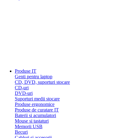
Produse IT
Genti pentru laptop
CD, DVD, suporturi stocare
CD-uri
DVD-uri
Suporturi medii stocare
Produse ergonomice
Produse de curatare IT
Baterii si acumulatori
Mouse si tastaturi
Memorii USB
Becuri
Cabluri si accesorii