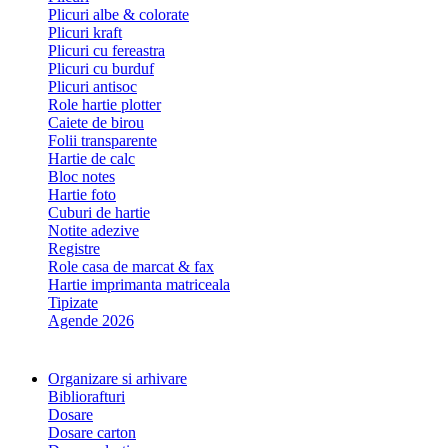
Plicuri albe & colorate
Plicuri kraft
Plicuri cu fereastra
Plicuri cu burduf
Plicuri antisoc
Role hartie plotter
Caiete de birou
Folii transparente
Hartie de calc
Bloc notes
Hartie foto
Cuburi de hartie
Notite adezive
Registre
Role casa de marcat & fax
Hartie imprimanta matriceala
Tipizate
Agende 2026
Organizare si arhivare
Bibliorafturi
Dosare
Dosare carton