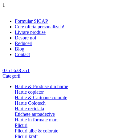
1
Formular SICAP
Cere oferta personalizata!
Livrare produse
Despre noi
Reduceri
Blog
Contact
0751 638 351
Categorii
Hartie & Produse din hartie
Hartie copiator
Hartie & Cartoane colorate
Hartie Colotech
Hartie reciclata
Etichete autoadezive
Hartie in formate mari
Plicuri
Plicuri albe & colorate
Plicuri kraft