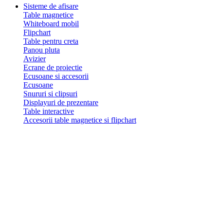
Sisteme de afisare
Table magnetice
Whiteboard mobil
Flipchart
Table pentru creta
Panou pluta
Avizier
Ecrane de proiectie
Ecusoane si accesorii
Ecusoane
Snururi si clipsuri
Displayuri de prezentare
Table interactive
Accesorii table magnetice si flipchart