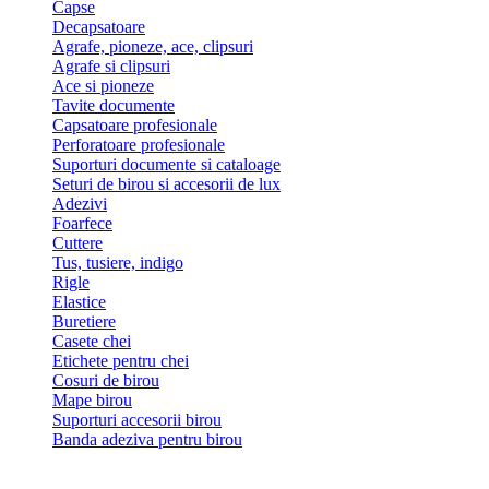
Capse
Decapsatoare
Agrafe, pioneze, ace, clipsuri
Agrafe si clipsuri
Ace si pioneze
Tavite documente
Capsatoare profesionale
Perforatoare profesionale
Suporturi documente si cataloage
Seturi de birou si accesorii de lux
Adezivi
Foarfece
Cuttere
Tus, tusiere, indigo
Rigle
Elastice
Buretiere
Casete chei
Etichete pentru chei
Cosuri de birou
Mape birou
Suporturi accesorii birou
Banda adeziva pentru birou