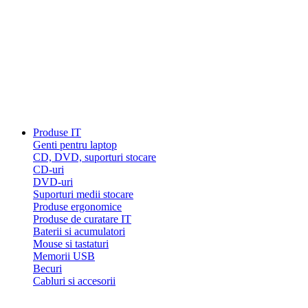
Produse IT
Genti pentru laptop
CD, DVD, suporturi stocare
CD-uri
DVD-uri
Suporturi medii stocare
Produse ergonomice
Produse de curatare IT
Baterii si acumulatori
Mouse si tastaturi
Memorii USB
Becuri
Cabluri si accesorii