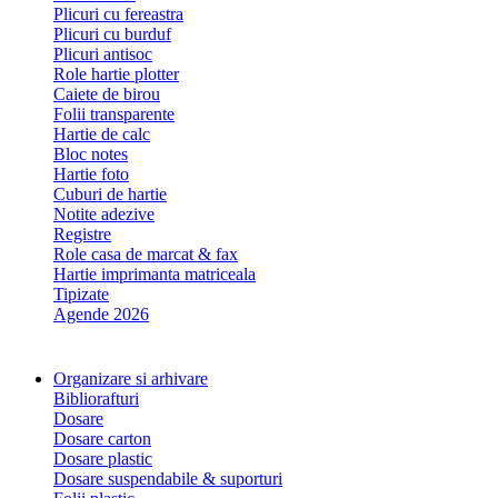
Plicuri cu fereastra
Plicuri cu burduf
Plicuri antisoc
Role hartie plotter
Caiete de birou
Folii transparente
Hartie de calc
Bloc notes
Hartie foto
Cuburi de hartie
Notite adezive
Registre
Role casa de marcat & fax
Hartie imprimanta matriceala
Tipizate
Agende 2026
Organizare si arhivare
Bibliorafturi
Dosare
Dosare carton
Dosare plastic
Dosare suspendabile & suporturi