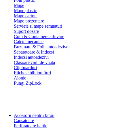
Folii plastic
Mape
Mape plastic
Mape carton
Mape prezentare
Serviete si mape semnaturi
Suport dosare
Cutii & Containere arhivare
Caiete mecanice
Buzunare & Folii autoadezive
Separatoare & Indecsi
Indecsi autoadezivi
Clasoare carti de vizita
Clipboarduri
Etichete bibliorafturi
Alonje
Pungi ZipLock
Accesorii pentru birou
Capsatoare
Perforatoare hartie