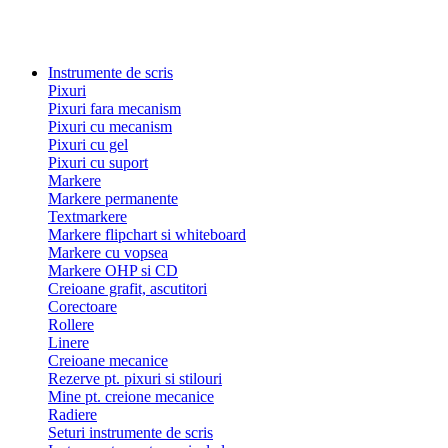
Instrumente de scris
Pixuri
Pixuri fara mecanism
Pixuri cu mecanism
Pixuri cu gel
Pixuri cu suport
Markere
Markere permanente
Textmarkere
Markere flipchart si whiteboard
Markere cu vopsea
Markere OHP si CD
Creioane grafit, ascutitori
Corectoare
Rollere
Linere
Creioane mecanice
Rezerve pt. pixuri si stilouri
Mine pt. creione mecanice
Radiere
Seturi instrumente de scris