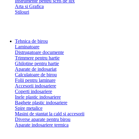
Instrumente pentru scris de lux
Arta si Grafica
Stilouri
Tehnica de birou
Laminatoare
Distrugatoare documente
Trimmere pentru hartie
Ghilotine pentru hartie
Aparate de indosariat
Calculatoare de birou
Folii pentru laminare
Accesorii indosariere
Coperti indosariere
Inele plastic indosariere
Baghete plastic indosariere
Spire metalice
Masini de stantat la cald si accesorii
Diverse aparate pentru birou
Aparate indosariere termica