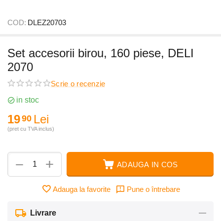
COD:
DLEZ20703
Set accesorii birou, 160 piese, DELI
2070
Scrie o recenzie
in stoc
19
Lei
90
(pret cu TVA inclus)
+
−
ADAUGA IN COS
Adauga la favorite
Pune o întrebare
Livrare