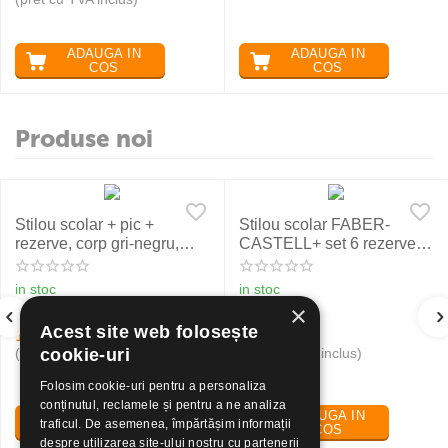
ADAUGA IN
ADAUGA IN
COS
COS
Produse noi
Stilou scolar + pic +
Stilou scolar FABER-
rezerve, corp gri-negru,
CASTELL+ set 6 rezerve,
NXT Eberhard Faber
rosu
in stoc
in stoc
×
Acest site web folosește
19
Lei
24
Lei
30
50
(pret cu TVA inclus)
(pret cu TVA inclus)
cookie-uri
Folosim cookie-uri pentru a personaliza
conținutul, reclamele și pentru a ne analiza
ADAUGA IN
ADAUGA IN
traficul. De asemenea, împărtășim informații
COS
COS
despre utilizarea site-ului nostru cu partenerii