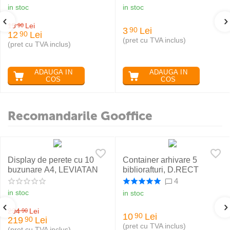
in stoc
in stoc
15
Lei
90
3
Lei
90
12
Lei
90
(pret cu TVA inclus)
(pret cu TVA inclus)
ADAUGA IN
ADAUGA IN
COS
COS
Recomandarile Gooffice
Display de perete cu 10
Container arhivare 5
buzunare A4, LEVIATAN
bibliorafturi, D.RECT
4
in stoc
in stoc
234
Lei
90
10
Lei
90
219
Lei
90
(pret cu TVA inclus)
(pret cu TVA inclus)