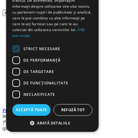
traficul. De asemenea, împărtășim
informații despre utilizarea site-ului nostru
cu partenerii noștri de publicitate și analiză,
Adauga in cos
care le pot combina cu alte informații pe
care le-ați furnizat sau pe care le-au
colectat din utilizarea serviciilor lor.
Află
mai multe
STRICT NECESARE
DE PERFORMANȚĂ
DE TARGETARE
DE FUNCŢIONALITATE
NECLASIFICATE
ACCEPTĂ TOATE
REFUZĂ TOT
Pioneze panou pluta/texil, 100 buc/cutie, DELI
in stoc
99
Lei
7
ARATĂ DETALIILE
(pret cu TVA inclus)