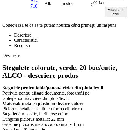
AL-
90
Lei
Alb
in stoc
−
5
710
Adauga in
cos
Conectează-te ca să te putem notifica când primești un răspuns
Descriere
Caracteristici
Recenzii
Descriere
Stegulete colorate, verde, 20 buc/cutie,
ALCO - descriere produs
Stegulete pentru tabla/panou/avizier din pluta/textil
Potrivite pentru afisare documente, fotografii pe
table/panouri/aviziere din pluta/textil
Material: metal si plastic in diverse culori
Piciorus metalic, ascutit, cu forma cilindrica
Stegulet din plastic, in diverse culori
Lungime piciorus metalic: 22 mm
Grosime piciorus metalic: aproximativ 1 mm
Ambalare: 20 buc/cutie.