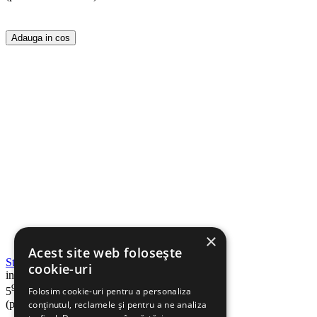
Adauga in cos
×
Acest site web folosește
Stegulete colorate, rosu, 20 buc/cutie, ALCO
cookie-uri
in stoc
90
Lei
5
Folosim cookie-uri pentru a personaliza
(pret cu TVA inclus)
conținutul, reclamele și pentru a ne analiza