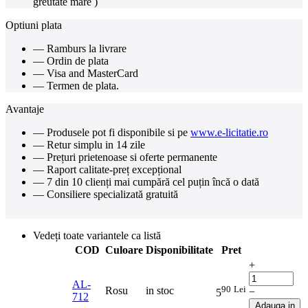
greutate mare )
Optiuni plata
— Ramburs la livrare
— Ordin de plata
— Visa and MasterCard
— Termen de plata.
Avantaje
— Produsele pot fi disponibile si pe
www.e-licitatie.ro
— Retur simplu in 14 zile
— Prețuri prietenoase si oferte permanente
— Raport calitate-preț excepțional
— 7 din 10 clienți mai cumpără cel puțin încă o dată
— Consiliere specializată gratuită
Vedeți toate variantele ca listă
COD
Culoare
Disponibilitate
Pret
+
AL-
90
Lei
Rosu
in stoc
−
5
712
Adauga in