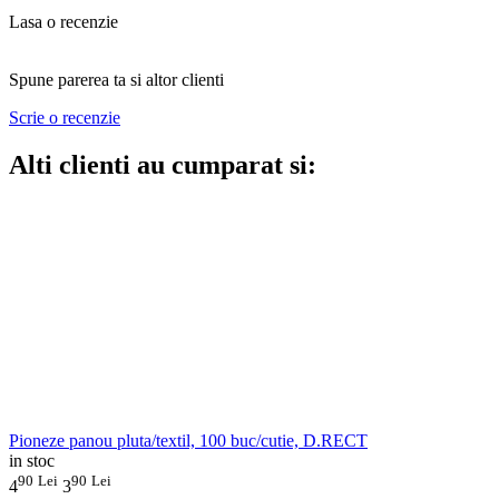
Lasa o recenzie
Spune parerea ta si altor clienti
Scrie o recenzie
Alti clienti au cumparat si:
Pioneze panou pluta/textil, 100 buc/cutie, D.RECT
in stoc
90
Lei
90
Lei
4
3