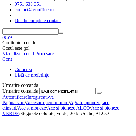
0751 638 351
contact@gooffice.ro
Detalii complete contact
0
Cos
Continutul cosului:
Cosul este gol
Vizualizati cosul
Procesare
Cont
Comenzi
Listă de preferințe
Urmarire comanda
Urmarire comanda
Autentificare
Inregistrati-va
Pagina start
/
Accesorii pentru birou
/
Agrafe, pioneze, ace,
clipsuri
/
Ace si pioneze
/
Ace si pioneze ALCO
/
Ace si pioneze
VERDE
/
Stegulete colorate, verde, 20 buc/cutie, ALCO