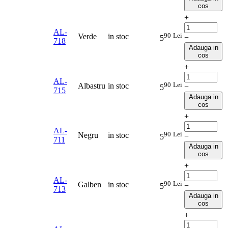
cos
+
AL-
90
Lei
Verde
in stoc
−
5
718
Adauga in
cos
+
AL-
90
Lei
Albastru
in stoc
−
5
715
Adauga in
cos
+
AL-
90
Lei
Negru
in stoc
−
5
711
Adauga in
cos
+
AL-
90
Lei
Galben
in stoc
−
5
713
Adauga in
cos
+