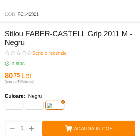
COD:
FC140901
Stilou FABER-CASTELL Grip 2011 M -
Negru
Scrie o recenzie
in stoc
80
Lei
75
(pret cu TVA inclus)
Culoare:
Negru
+
−
ADAUGA IN COS