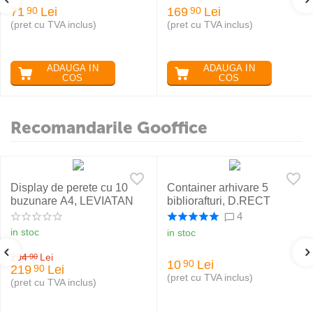
71
Lei
169
Lei
90
90
(pret cu TVA inclus)
(pret cu TVA inclus)
ADAUGA IN
ADAUGA IN
COS
COS
Recomandarile Gooffice
Display de perete cu 10
Container arhivare 5
buzunare A4, LEVIATAN
bibliorafturi, D.RECT
4
in stoc
in stoc
234
Lei
90
10
Lei
90
219
Lei
90
(pret cu TVA inclus)
(pret cu TVA inclus)