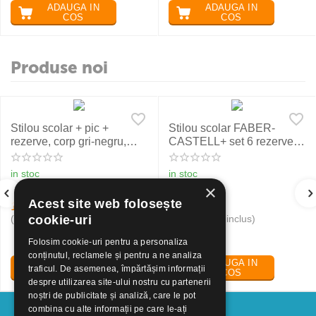
ADAUGA IN
ADAUGA IN
COS
COS
Produse noi
Stilou scolar + pic +
Stilou scolar FABER-
rezerve, corp gri-negru,
CASTELL+ set 6 rezerve,
NXT Eberhard Faber
rosu
in stoc
in stoc
×
Acest site web folosește
19
Lei
24
Lei
30
50
(pret cu TVA inclus)
(pret cu TVA inclus)
cookie-uri
Folosim cookie-uri pentru a personaliza
conținutul, reclamele și pentru a ne analiza
ADAUGA IN
ADAUGA IN
traficul. De asemenea, împărtășim informații
COS
COS
despre utilizarea site-ului nostru cu partenerii
noștri de publicitate și analiză, care le pot
combina cu alte informații pe care le-ați