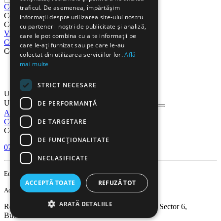
Cos
traficul. De asemenea, împărtășim
Cos
informații despre utilizarea site-ului nostru
Cosul este gol
cu partenerii noștri de publicitate și analiză,
Vizualizati cosul
Procesare
care le pot combina cu alte informații pe
Cont
care le-ați furnizat sau pe care le-au
Cont
colectat din utilizarea serviciilor lor.
Află
mai multe
Comenzi
Listă de preferințe
STRICT NECESARE
Urmarire comanda
Urmarire comanda
DE PERFORMANȚĂ
Autentificare
Inregistrati-va
DE TARGETARE
Contact
Contact
DE FUNCŢIONALITATE
0751 638 351
Lu-Vi 9:00-18:00
NECLASIFICATE
contact@gooffice.ro
Email
ACCEPTĂ TOATE
REFUZĂ TOT
Adresa
ARATĂ DETALIILE
România, Bucuresti, Str. Valea Cascadelor nr. 21, Sector 6,
Bucuresti