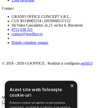
Lista preferinte
Contact
GRAND OFFICE CONCEPT S.R.L.
CUI: RO38965254 | J2018000237153
Str.Valea Cascadelor, nr.21, sector 6, Bucuresti
0751 638 351
contact@gooffice.ro
Detalii complete contact
© 2018 - 2026 GOOFFICE. Realizat si configurat
netSEO
×
Acest site web folosește
cookie-uri
Meniu
Cautati
Folosim cookie-uri pentru a personaliza
conținutul, reclamele și pentru a ne analiza