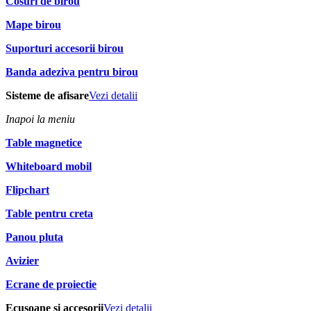
Cosuri de birou
Mape birou
Suporturi accesorii birou
Banda adeziva pentru birou
Sisteme de afisare
Vezi detalii
Inapoi la meniu
Table magnetice
Whiteboard mobil
Flipchart
Table pentru creta
Panou pluta
Avizier
Ecrane de proiectie
Ecusoane si accesorii
Vezi detalii