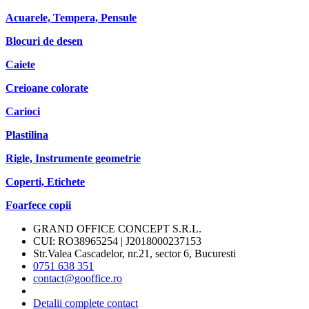
Acuarele, Tempera, Pensule
Blocuri de desen
Caiete
Creioane colorate
Carioci
Plastilina
Rigle, Instrumente geometrie
Coperti, Etichete
Foarfece copii
GRAND OFFICE CONCEPT S.R.L.
CUI: RO38965254 | J2018000237153
Str.Valea Cascadelor, nr.21, sector 6, Bucuresti
0751 638 351
contact@gooffice.ro
Detalii complete contact