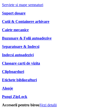
Serviete si mape semnaturi
Suport dosare
Cutii & Containere arhivare
Caiete mecanice
Buzunare & Folii autoadezive
Separatoare & Indecsi
Indecsi autoadezivi
Clasoare carti de vizita
Clipboarduri
Etichete bibliorafturi
Alonje
Pungi ZipLock
Accesorii pentru birou
Vezi detalii