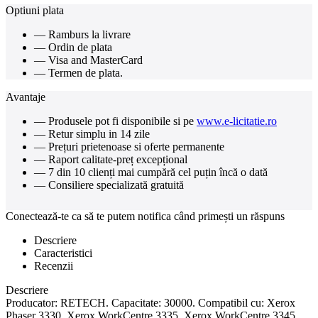
Optiuni plata
— Ramburs la livrare
— Ordin de plata
— Visa and MasterCard
— Termen de plata.
Avantaje
— Produsele pot fi disponibile si pe
www.e-licitatie.ro
— Retur simplu in 14 zile
— Prețuri prietenoase si oferte permanente
— Raport calitate-preț excepțional
— 7 din 10 clienți mai cumpără cel puțin încă o dată
— Consiliere specializată gratuită
Conectează-te ca să te putem notifica când primești un răspuns
Descriere
Caracteristici
Recenzii
Descriere
Producator: RETECH. Capacitate: 30000. Compatibil cu: Xerox
Phaser 3330, Xerox WorkCentre 3335, Xerox WorkCentre 3345