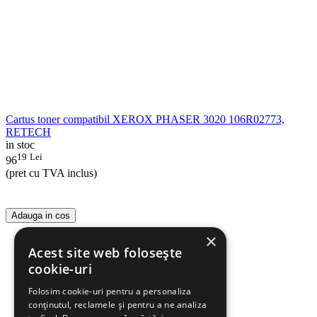
Cartus toner compatibil XEROX PHASER 3020 106R02773,
RETECH
in stoc
19
Lei
96
(pret cu TVA inclus)
Adauga in cos
×
Acest site web folosește
cookie-uri
Folosim cookie-uri pentru a personaliza
conținutul, reclamele și pentru a ne analiza