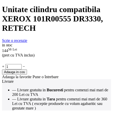
Unitate cilindru compatibila
XEROX 101R00555 DR3330,
RETECH
Scrie o recenzie
in stoc
56
Lei
144
(pret cu TVA inclus)
+
−
Adauga in cos
Adauga la favorite
Pune o întrebare
Livrare
— Livrare gratuita in
Bucuresti
pentru comenzi mai mari de
200 Lei cu TVA
— Livrare gratuita in
Tara
pentru comenzi mai mari de 360
Lei cu TVA ( exceptie produsele cu volum agabaritic sau
greutate mare )