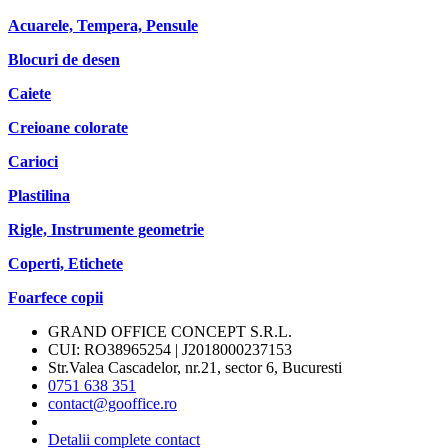
Acuarele, Tempera, Pensule
Blocuri de desen
Caiete
Creioane colorate
Carioci
Plastilina
Rigle, Instrumente geometrie
Coperti, Etichete
Foarfece copii
GRAND OFFICE CONCEPT S.R.L.
CUI: RO38965254 | J2018000237153
Str.Valea Cascadelor, nr.21, sector 6, Bucuresti
0751 638 351
contact@gooffice.ro
Detalii complete contact