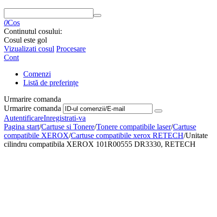
0
Cos
Continutul cosului:
Cosul este gol
Vizualizati cosul
Procesare
Cont
Comenzi
Listă de preferințe
Urmarire comanda
Urmarire comanda
Autentificare
Inregistrati-va
Pagina start
/
Cartuse si Tonere
/
Tonere compatibile laser
/
Cartuse
compatibile XEROX
/
Cartuse compatibile xerox RETECH
/
Unitate
cilindru compatibila XEROX 101R00555 DR3330, RETECH