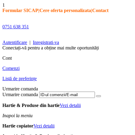
1
Formular SICAP
|
Cere oferta personalizata
|
Contact
0751 638 351
Autentificare
|
Inregistrati-va
Conectați-vă pentru a obține mai multe oportunități
Cont
Comenzi
Listă de preferințe
Urmarire comanda
Urmarire comanda
Hartie & Produse din hartie
Vezi detalii
Inapoi la meniu
Hartie copiator
Vezi detalii