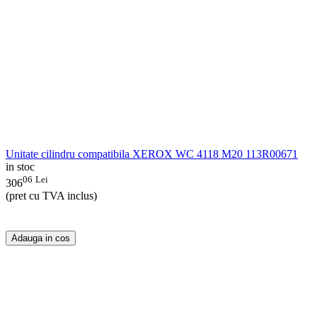
Unitate cilindru compatibila XEROX WC 4118 M20 113R00671
in stoc
06
Lei
306
(pret cu TVA inclus)
Adauga in cos