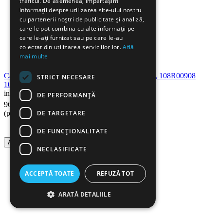
traficul. De asemenea, împărtășim
informații despre utilizarea site-ului nostru
cu partenerii noștri de publicitate și analiză,
care le pot combina cu alte informații pe
care le-ați furnizat sau pe care le-au
colectat din utilizarea serviciilor lor.
Află
mai multe
Cartus toner compatibil XEROX PHASER 3140, 108R00908
STRICT NECESARE
108R00909, RETECH
in stoc
DE PERFORMANȚĂ
19
Lei
96
DE TARGETARE
(pret cu TVA inclus)
DE FUNCŢIONALITATE
Adauga in cos
NECLASIFICATE
ACCEPTĂ TOATE
REFUZĂ TOT
ARATĂ DETALIILE