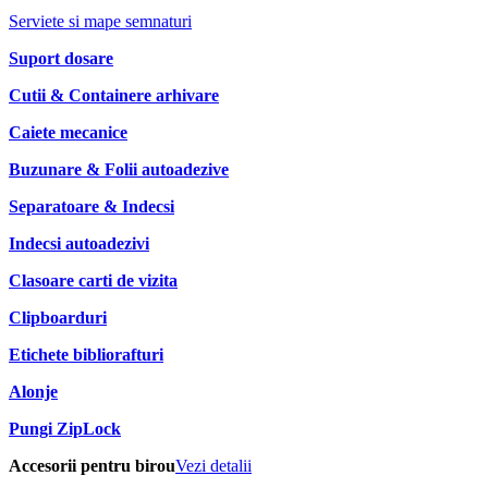
Serviete si mape semnaturi
Suport dosare
Cutii & Containere arhivare
Caiete mecanice
Buzunare & Folii autoadezive
Separatoare & Indecsi
Indecsi autoadezivi
Clasoare carti de vizita
Clipboarduri
Etichete bibliorafturi
Alonje
Pungi ZipLock
Accesorii pentru birou
Vezi detalii