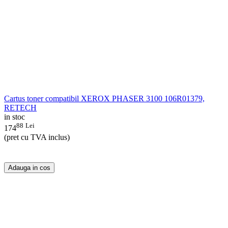
Cartus toner compatibil XEROX PHASER 3100 106R01379,
RETECH
in stoc
88
Lei
174
(pret cu TVA inclus)
Adauga in cos