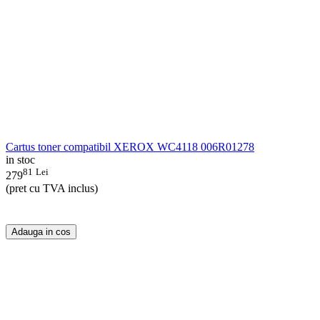
Cartus toner compatibil XEROX WC4118 006R01278
in stoc
81
Lei
279
(pret cu TVA inclus)
Adauga in cos