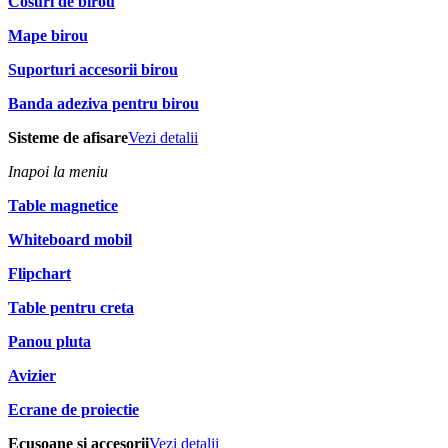
Cosuri de birou
Mape birou
Suporturi accesorii birou
Banda adeziva pentru birou
Sisteme de afisare
Vezi detalii
Inapoi la meniu
Table magnetice
Whiteboard mobil
Flipchart
Table pentru creta
Panou pluta
Avizier
Ecrane de proiectie
Ecusoane si accesorii
Vezi detalii