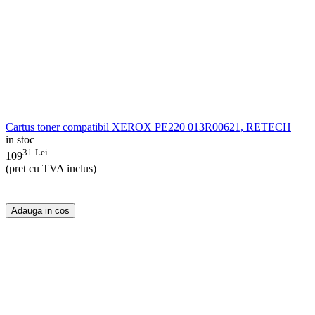
Cartus toner compatibil XEROX PE220 013R00621, RETECH
in stoc
31
Lei
109
(pret cu TVA inclus)
Adauga in cos