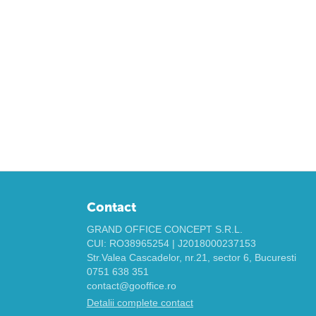
Contact
GRAND OFFICE CONCEPT S.R.L.
CUI: RO38965254 | J2018000237153
Str.Valea Cascadelor, nr.21, sector 6, Bucuresti
0751 638 351
contact@gooffice.ro
Detalii complete contact