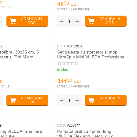
i
49
Lei
90
inclus)
(pret cu TVA inclus)
ADAUGA IN
ADAUGA IN
+
+
−
COS
COS
85
COD:
VL152910
rofibra, 38x35 cm, 5
Set galeata cu storcator si mop
lbastru, PVA Micro
UltraSpin Mini VILEDA Professional
fessional
in stoc
i
344
Lei
90
inclus)
(pret cu TVA inclus)
ADAUGA IN
ADAUGA IN
+
+
−
COS
COS
9
COD:
VL66577
naj VILEDA, marimea
Pamatuf praf cu maner lung
uc/cutie
VILEDA Flex and Catch, cu o