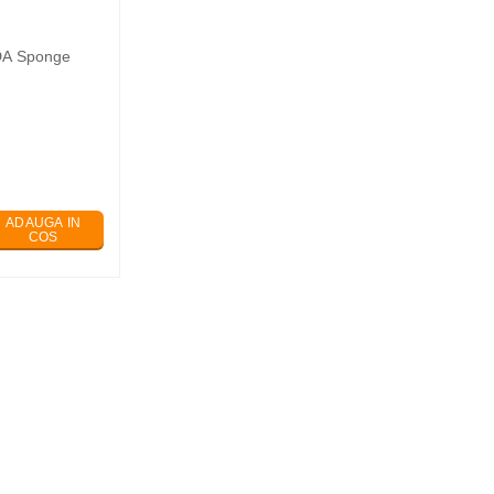
DA Sponge
ADAUGA IN
COS