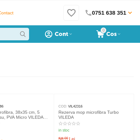
0751 638 351
Contact
0
Cont
Cos
86
COD:
VIL42316
rofibra, 38x35 cm, 5
Rezerva mop microfibra Turbo
osu, PVA Micro VILEDA
VILEDA
al
in stoc
58
Lei
00