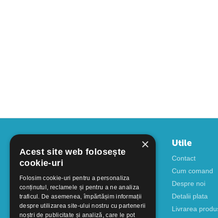
×
Contul meu
Utile
Acest site web folosește
Autentificare
Contact
cookie-uri
Creati cont
Cum comand
Folosim cookie-uri pentru a personaliza
Despre noi
conținutul, reclamele și pentru a ne analiza
Detalii plata
traficul. De asemenea, împărtășim informații
despre utilizarea site-ului nostru cu partenerii
Livrarea produ
noștri de publicitate și analiză, care le pot