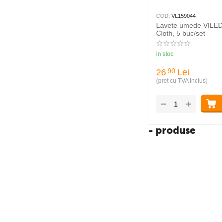
COD:
VL159044
Lavete umede VILE
Cloth, 5 buc/set
in stoc
26
Lei
90
(pret cu TVA inclus)
+
−
- produse