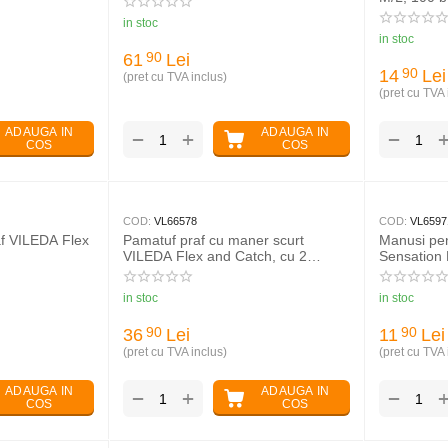
in stoc
in stoc
61
Lei
90
14
Lei
90
(pret cu TVA inclus)
(pret cu TVA 
ADAUGA IN
ADAUGA IN
+
−
−
COS
COS
COD:
VL66578
COD:
VL6597
f VILEDA Flex
Pamatuf praf cu maner scurt
Manusi pe
VILEDA Flex and Catch, cu 2
Sensation
rezerve
in stoc
in stoc
36
Lei
11
Lei
90
90
(pret cu TVA inclus)
(pret cu TVA 
ADAUGA IN
ADAUGA IN
+
−
−
COS
COS