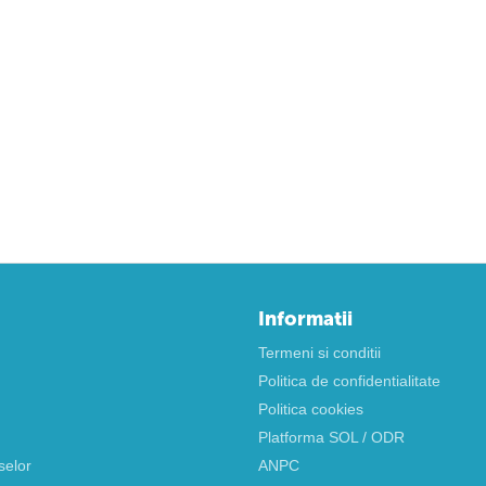
Informatii
Termeni si conditii
Politica de confidentialitate
Politica cookies
Platforma SOL / ODR
selor
ANPC