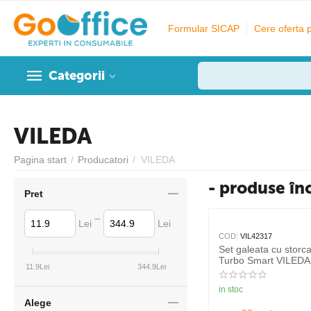
Formular SICAP
Cere oferta 
Categorii
VILEDA
Pagina start
/
Producatori
/
VILEDA
- produse în
Pret
–
Lei
Lei
COD:
VIL42317
Set galeata cu storc
Turbo Smart VILEDA
11.9
Lei
344.9
Lei
in stoc
Alege