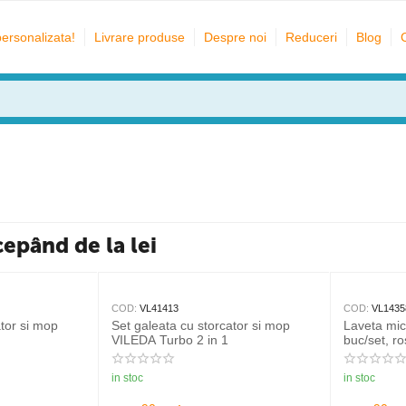
personalizata!
Livrare produse
Despre noi
Reduceri
Blog
cepând de la lei
COD:
VL41413
COD:
VL1435
ator si mop
Set galeata cu storcator si mop
Laveta mic
VILEDA Turbo 2 in 1
buc/set, r
Profession
in stoc
in stoc