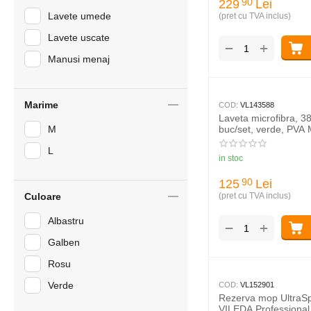
229
Lei
90
Lavete umede
(pret cu TVA inclus)
Lavete uscate
+
−
Manusi menaj
Marime
COD:
VL143588
Laveta microfibra, 3
M
buc/set, verde, PVA
Professional
L
in stoc
125
Lei
90
(pret cu TVA inclus)
Culoare
Albastru
+
−
Galben
Rosu
Verde
COD:
VL152901
Rezerva mop UltraSp
VILEDA Professional