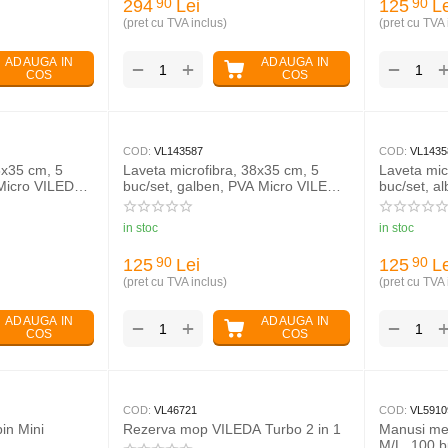
294
Lei
125
Le
90
90
(pret cu TVA inclus)
(pret cu TVA 
ADAUGA IN
ADAUGA IN
+
−
−
COS
COS
COD:
VL143587
COD:
VL1435
8x35 cm, 5
Laveta microfibra, 38x35 cm, 5
Laveta mic
 Micro VILEDA
buc/set, galben, PVA Micro VILEDA
buc/set, a
Professional
VILEDA Pro
in stoc
in stoc
125
Lei
125
Le
90
90
(pret cu TVA inclus)
(pret cu TVA 
ADAUGA IN
ADAUGA IN
+
−
−
COS
COS
COD:
VL46721
COD:
VL5910
in Mini
Rezerva mop VILEDA Turbo 2 in 1
Manusi me
M/L, 100 b