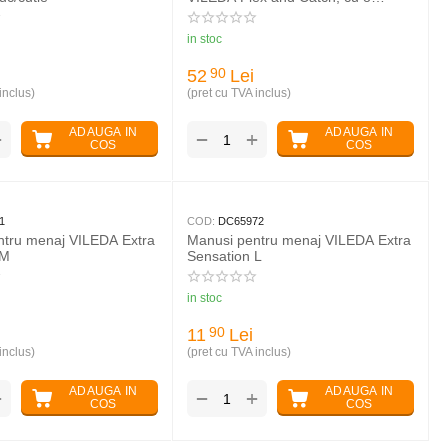
rezerva
in stoc
52
Lei
90
inclus)
(pret cu TVA inclus)
ADAUGA IN
ADAUGA IN
+
+
−
COS
COS
1
COD:
DC65972
ntru menaj VILEDA Extra
Manusi pentru menaj VILEDA Extra
 M
Sensation L
in stoc
11
Lei
90
inclus)
(pret cu TVA inclus)
ADAUGA IN
ADAUGA IN
+
+
−
COS
COS