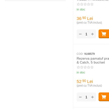
in stoc
36
Lei
90
(pret cu TVA inclus)
+
−
COD:
VL66579
Rezerva pamatuf pra
& Catch, 5 buc/set
in stoc
52
Lei
90
(pret cu TVA inclus)
+
−