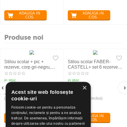
ADAUGA IN
ADAUGA IN
COS
COS
Produse noi
Stilou scolar + pic +
Stilou scolar FABER-
rezerve, corp gri-negru,
CASTELL+ set 6 rezerve,
NXT Eberhard Faber
rosu
in stoc
in stoc
×
Acest site web folosește
19
Lei
24
Lei
30
50
(pret cu TVA inclus)
(pret cu TVA inclus)
cookie-uri
Folosim cookie-uri pentru a personaliza
conținutul, reclamele și pentru a ne analiza
ADAUGA IN
ADAUGA IN
traficul. De asemenea, împărtășim informații
COS
COS
despre utilizarea site-ului nostru cu partenerii