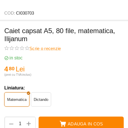
COD:
CI030703
Caiet capsat A5, 80 file, matematica,
Ilijanum
Scrie o recenzie
in stoc
4
Lei
80
(pret cu TVA inclus)
Liniatura:
Matematica
Dictando
+
−
ADAUGA IN COS