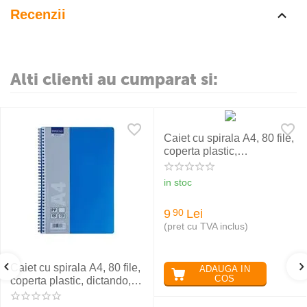
Recenzii
Alti clienti au cumparat si:
Caiet cu spirala A4, 80 file,
coperta plastic,
matematica, PAPERLAND
in stoc
9
Lei
90
(pret cu TVA inclus)
Caiet cu spirala A4, 80 file,
ADAUGA IN
COS
coperta plastic, dictando,
PAPERLAND