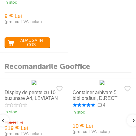
in stoc
9
Lei
90
(pret cu TVA inclus)
ADAUGA IN
COS
Recomandarile Gooffice
Display de perete cu 10
Container arhivare 5
buzunare A4, LEVIATAN
bibliorafturi, D.RECT
4
in stoc
in stoc
234
Lei
90
10
Lei
90
219
Lei
90
(pret cu TVA inclus)
(pret cu TVA inclus)