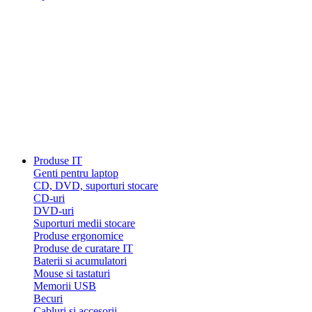
Produse IT
Genti pentru laptop
CD, DVD, suporturi stocare
CD-uri
DVD-uri
Suporturi medii stocare
Produse ergonomice
Produse de curatare IT
Baterii si acumulatori
Mouse si tastaturi
Memorii USB
Becuri
Cabluri si accesorii