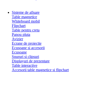
Sisteme de afisare
Table magnetice
Whiteboard mobil
Flipchart
Table pentru creta
Panou pluta
Avizier
Ecrane de proiectie
Ecusoane si accesorii
Ecusoane
Snururi si clipsuri
Displayuri de prezentare
Table interactive
Accesorii table magnetice si flipchart