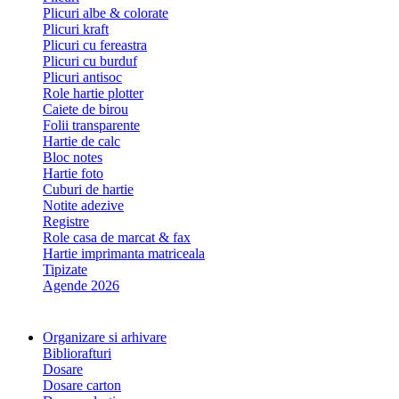
Plicuri albe & colorate
Plicuri kraft
Plicuri cu fereastra
Plicuri cu burduf
Plicuri antisoc
Role hartie plotter
Caiete de birou
Folii transparente
Hartie de calc
Bloc notes
Hartie foto
Cuburi de hartie
Notite adezive
Registre
Role casa de marcat & fax
Hartie imprimanta matriceala
Tipizate
Agende 2026
Organizare si arhivare
Bibliorafturi
Dosare
Dosare carton