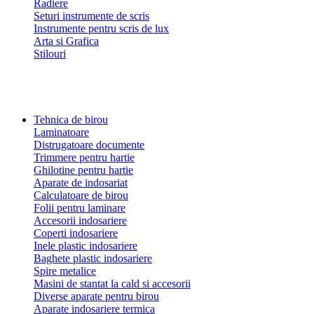
Radiere
Seturi instrumente de scris
Instrumente pentru scris de lux
Arta si Grafica
Stilouri
Tehnica de birou
Laminatoare
Distrugatoare documente
Trimmere pentru hartie
Ghilotine pentru hartie
Aparate de indosariat
Calculatoare de birou
Folii pentru laminare
Accesorii indosariere
Coperti indosariere
Inele plastic indosariere
Baghete plastic indosariere
Spire metalice
Masini de stantat la cald si accesorii
Diverse aparate pentru birou
Aparate indosariere termica