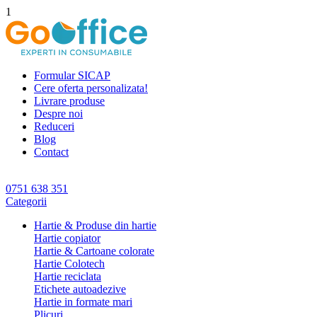
1
Formular SICAP
Cere oferta personalizata!
Livrare produse
Despre noi
Reduceri
Blog
Contact
0751 638 351
Categorii
Hartie & Produse din hartie
Hartie copiator
Hartie & Cartoane colorate
Hartie Colotech
Hartie reciclata
Etichete autoadezive
Hartie in formate mari
Plicuri