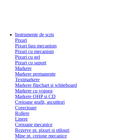
Instrumente de scris
Pixuri
Pixuri fara mecanism
Pixuri cu mecanism
Pixuri cu gel
Pixuri cu suport
Markere
Markere permanente
Textmarkere
Markere flipchart si whiteboard
Markere cu vopsea
Markere OHP si CD
Creioane grafit, ascutitori
Corectoare
Rollere
Linere
Creioane mecanice
Rezerve pt. pixuri si stilouri
Mine pt. creione mecanice