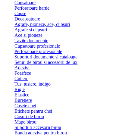
Capsatoare
Perforatoare hartie
Capse
Decapsatoare
Agrafe, pioneze, ace, clipsuri
Agrafe si clipsuri
Ace si pioneze
Tavite documente
Capsatoare profesionale
Perforatoare profesionale
Suporturi documente si cataloage
Seturi de birou si accesorii de lux
Adezivi
Foarfece
Cuttere
Tus, tusiere, indigo
Rigle
Elastice
Buretiere
Casete chei
Etichete pentru chei
Cosuri de birou
Mape birou
Suporturi accesorii birou
Banda adeziva pentru birou