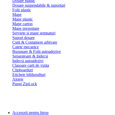
Dosare plastic
Dosare suspendabile & suporturi
Folii plastic
Mape
Mape plastic
Mape carton
Mape prezentare
Serviete si mape semnaturi
Suport dosare
Cutii & Containere arhivare
Caiete mecanice
Buzunare & Folii autoadezive
Separatoare & Indecsi
Indecsi autoadezivi
Clasoare carti de vizita
Clipboarduri
Etichete bibliorafturi
Alonje
Pungi ZipLock
Accesorii pentru birou