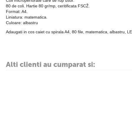
Coli microperforate care se rup usor.
80 de coli. Hartie 80 gr/mp, ceritificata FSCŽ.
Format: A4.
Liniatura: matematica.
Culoare: albastru
Adaugati in cos caiet cu spirala A4, 80 file, matematica, albastru, L
Alti clienti au cumparat si: