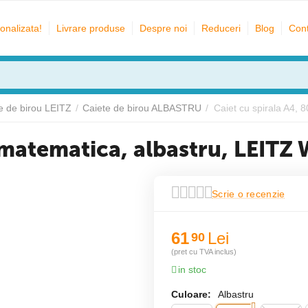
onalizata!
Livrare produse
Despre noi
Reduceri
Blog
Cont
e de birou LEITZ
/
Caiete de birou ALBASTRU
/
Caiet cu spirala A4, 
e, matematica, albastru, LEIT
Scrie o recenzie
61
Lei
90
(pret cu TVA inclus)
in stoc
Culoare:
Albastru