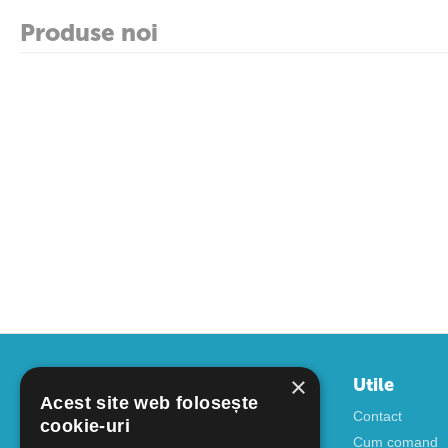
Produse noi
×
Contul meu
Utile
Acest site web folosește
Autentificare
Contact
cookie-uri
Creati cont
Cum comand