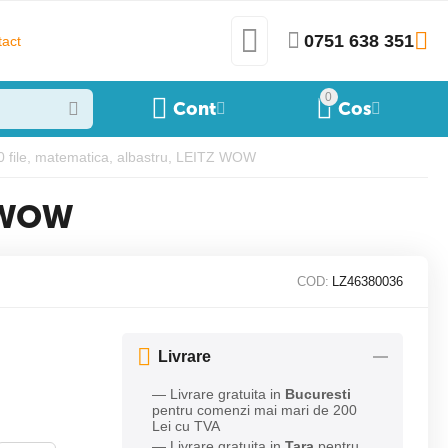
0751 638 351
act
0
Cont
Cos
80 file, matematica, albastru, LEITZ WOW
Z WOW
COD:
LZ46380036
Livrare
— Livrare gratuita in
Bucuresti
pentru comenzi mai mari de 200
Lei cu TVA
— Livrare gratuita in
Tara
pentru