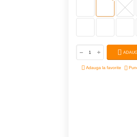
+
−
ADAUG
Adauga la favorite
Pune