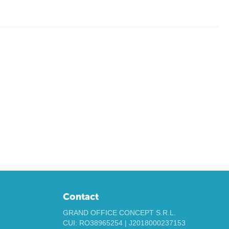
Contact
GRAND OFFICE CONCEPT S.R.L.
CUI: RO38965254 | J2018000237153