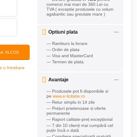
comenzi mai mari de 360 Lei cu
TVA ( exceptie produsele cu volum
agabaritic sau greutate mare )
Optiuni plata
— Ramburs la livrare
— Ordin de plata
A IN COS
— Visa and MasterCard
— Termen de plata.
 o întrebare
Avantaje
— Produsele pot fi disponibile si
pe
www.e-licitatie.ro
— Retur simplu in 14 zile
— Prețuri prietenoase si oferte
permanente
— Raport calitate-preț excepțional
— 7 din 10 clienți mai cumpără cel
puțin încă o dată
— Consiliere specializată gratuită