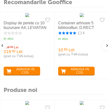
Recomandarile Gooffice
Display de perete cu 10
Container arhivare 5
buzunare A4, LEVIATAN
bibliorafturi, D.RECT
4
in stoc
in stoc
234
Lei
90
10
Lei
90
219
Lei
90
(pret cu TVA inclus)
(pret cu TVA inclus)
ADAUGA IN
ADAUGA IN
COS
COS
Produse noi