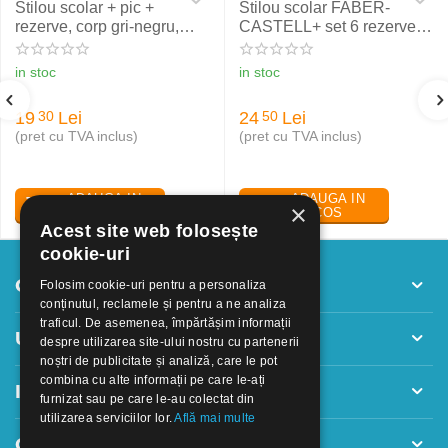
Stilou scolar + pic +
Stilou scolar FABER-
rezerve, corp gri-negru,
CASTELL+ set 6 rezerve,
NXT Eberhard Faber
rosu
in stoc
in stoc
19
Lei
24
Lei
30
50
(pret cu TVA inclus)
(pret cu TVA inclus)
ADAUGA IN
ADAUGA IN
×
COS
COS
Acest site web folosește
cookie-uri
Contul meu
Folosim cookie-uri pentru a personaliza
conținutul, reclamele și pentru a ne analiza
traficul. De asemenea, împărtășim informații
Utile
despre utilizarea site-ului nostru cu partenerii
noștri de publicitate și analiză, care le pot
combina cu alte informații pe care le-ați
Informatii
furnizat sau pe care le-au colectat din
utilizarea serviciilor lor.
Află mai multe
Contact