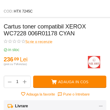
COD:
HTX 7245C
Cartus toner compatibil XEROX
WC7228 006R01178 CYAN
Scrie o recenzie
in stoc
236
Lei
09
(pret cu TVA inclus)
+
−
ADAUGA IN COS
Adauga la favorite
Pune o întrebare
Livrare