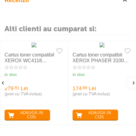
Recenzii
Alti clienti au cumparat si:
Cartus toner compatibil
Cartus toner compatibil
XEROX WC4118
XEROX PHASER 3100
006R01278
106R01379, RETECH
in stoc
in stoc
279
Lei
174
Lei
81
88
(pret cu TVA inclus)
(pret cu TVA inclus)
ADAUGA IN
ADAUGA IN
COS
COS