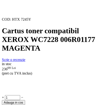
COD:
HTX 7245Y
Cartus toner compatibil
XEROX WC7228 006R01177
MAGENTA
Scrie o recenzie
in stoc
09
Lei
236
(pret cu TVA inclus)
+
−
Adauga in cos