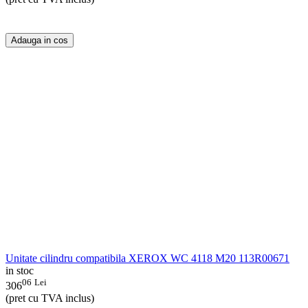
Adauga in cos
Unitate cilindru compatibila XEROX WC 4118 M20 113R00671
in stoc
06
Lei
306
(pret cu TVA inclus)