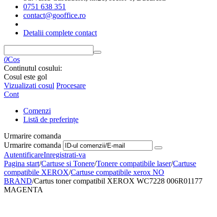
0751 638 351
contact@gooffice.ro
Detalii complete contact
0
Cos
Continutul cosului:
Cosul este gol
Vizualizati cosul
Procesare
Cont
Comenzi
Listă de preferințe
Urmarire comanda
Urmarire comanda
Autentificare
Inregistrati-va
Pagina start
/
Cartuse si Tonere
/
Tonere compatibile laser
/
Cartuse
compatibile XEROX
/
Cartuse compatibile xerox NO
BRAND
/
Cartus toner compatibil XEROX WC7228 006R01177
MAGENTA