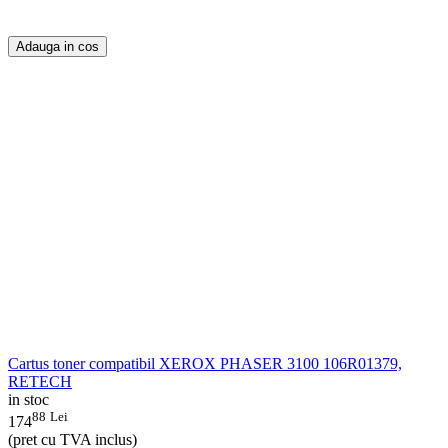
Adauga in cos
Cartus toner compatibil XEROX PHASER 3100 106R01379,
RETECH
in stoc
88
Lei
174
(pret cu TVA inclus)