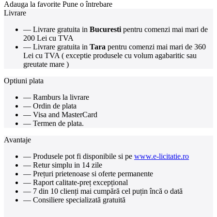
Adauga la favorite
Pune o întrebare
Livrare
— Livrare gratuita in
Bucuresti
pentru comenzi mai mari de
200 Lei cu TVA
— Livrare gratuita in
Tara
pentru comenzi mai mari de 360
Lei cu TVA ( exceptie produsele cu volum agabaritic sau
greutate mare )
Optiuni plata
— Ramburs la livrare
— Ordin de plata
— Visa and MasterCard
— Termen de plata.
Avantaje
— Produsele pot fi disponibile si pe
www.e-licitatie.ro
— Retur simplu in 14 zile
— Prețuri prietenoase si oferte permanente
— Raport calitate-preț excepțional
— 7 din 10 clienți mai cumpără cel puțin încă o dată
— Consiliere specializată gratuită