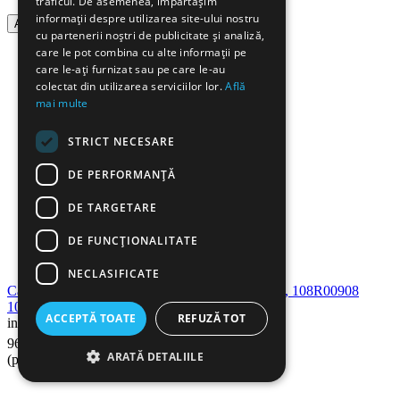
traficul. De asemenea, împărtășim
informații despre utilizarea site-ului nostru
Adauga in cos
cu partenerii noștri de publicitate și analiză,
care le pot combina cu alte informații pe
care le-ați furnizat sau pe care le-au
colectat din utilizarea serviciilor lor.
Află
mai multe
STRICT NECESARE
DE PERFORMANȚĂ
DE TARGETARE
DE FUNCŢIONALITATE
NECLASIFICATE
Cartus toner compatibil XEROX PHASER 3140, 108R00908
108R00909, RETECH
ACCEPTĂ TOATE
REFUZĂ TOT
in stoc
19
Lei
96
ARATĂ DETALIILE
(pret cu TVA inclus)