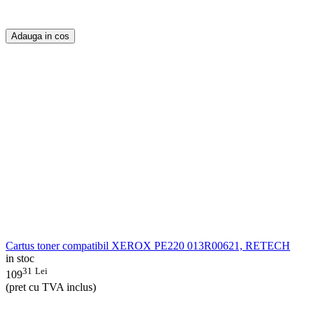
Adauga in cos
Cartus toner compatibil XEROX PE220 013R00621, RETECH
in stoc
31
Lei
109
(pret cu TVA inclus)