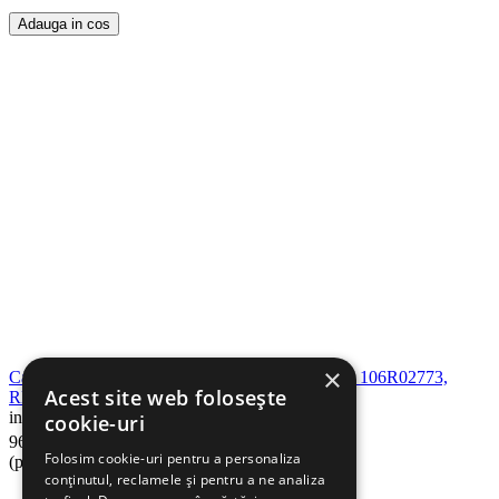
Adauga in cos
×
Cartus toner compatibil XEROX PHASER 3020 106R02773,
Acest site web folosește
RETECH
in stoc
cookie-uri
19
Lei
96
Folosim cookie-uri pentru a personaliza
(pret cu TVA inclus)
conținutul, reclamele și pentru a ne analiza