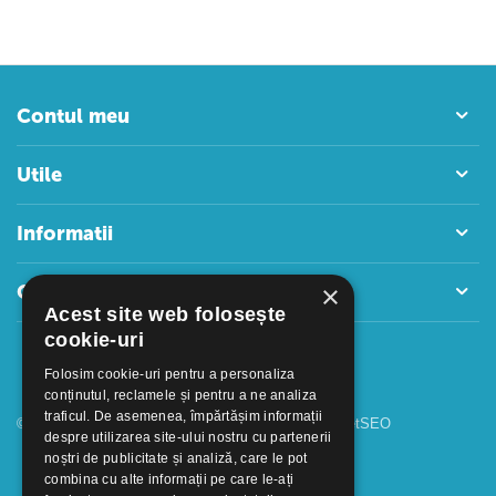
Contul meu
Utile
Informatii
×
Contact
Acest site web folosește
cookie-uri
Folosim cookie-uri pentru a personaliza
conținutul, reclamele și pentru a ne analiza
traficul. De asemenea, împărtășim informații
© 2018 - 2026 GOOFFICE. Realizat si configurat
netSEO
despre utilizarea site-ului nostru cu partenerii
noștri de publicitate și analiză, care le pot
combina cu alte informații pe care le-ați