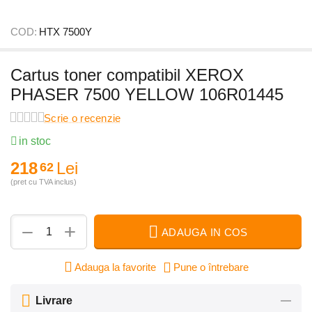
COD:
HTX 7500Y
Cartus toner compatibil XEROX
PHASER 7500 YELLOW 106R01445
Scrie o recenzie
in stoc
218
Lei
62
(pret cu TVA inclus)
+
−
ADAUGA IN COS
Adauga la favorite
Pune o întrebare
Livrare