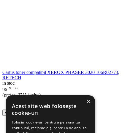
Cartus toner compatibil XEROX PHASER 3020 106R02773,
RETECH
in stoc
19
Lei
96
(pret cu TVA inclus)
×
Acest site web folosește
cookie-uri
Adauga in cos
Folosim cookie-uri pentru a personaliza
conținutul, reclamele și pentru a ne analiza