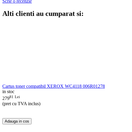
Scrie o recenzie
Alti clienti au cumparat si:
Cartus toner compatibil XEROX WC4118 006R01278
in stoc
81
Lei
279
(pret cu TVA inclus)
Adauga in cos