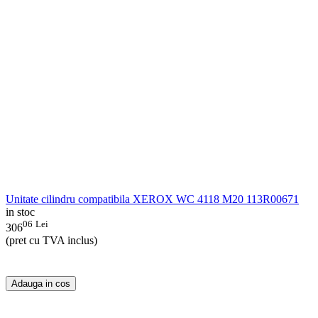
Unitate cilindru compatibila XEROX WC 4118 M20 113R00671
in stoc
06
Lei
306
(pret cu TVA inclus)
Adauga in cos