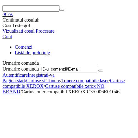
0
Cos
Continutul cosului:
Cosul este gol
Vizualizati cosul
Procesare
Cont
Comenzi
Listă de preferințe
Urmarire comanda
Urmarire comanda
Autentificare
Inregistrati-va
Pagina start
/
Cartuse si Tonere
/
Tonere compatibile laser
/
Cartuse
compatibile XEROX
/
Cartuse compatibile xerox NO
BRAND
/
Cartus toner compatibil XEROX C35 006R01046