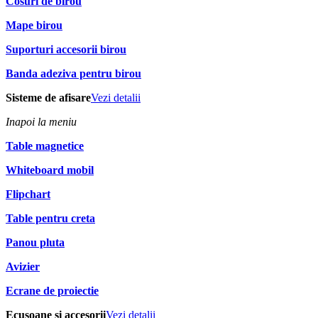
Cosuri de birou
Mape birou
Suporturi accesorii birou
Banda adeziva pentru birou
Sisteme de afisare
Vezi detalii
Inapoi la meniu
Table magnetice
Whiteboard mobil
Flipchart
Table pentru creta
Panou pluta
Avizier
Ecrane de proiectie
Ecusoane si accesorii
Vezi detalii