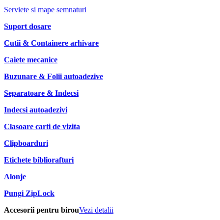
Serviete si mape semnaturi
Suport dosare
Cutii & Containere arhivare
Caiete mecanice
Buzunare & Folii autoadezive
Separatoare & Indecsi
Indecsi autoadezivi
Clasoare carti de vizita
Clipboarduri
Etichete bibliorafturi
Alonje
Pungi ZipLock
Accesorii pentru birou
Vezi detalii