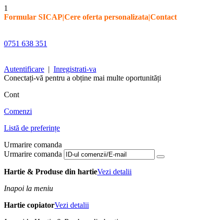
1
Formular SICAP
|
Cere oferta personalizata
|
Contact
0751 638 351
Autentificare
|
Inregistrati-va
Conectați-vă pentru a obține mai multe oportunități
Cont
Comenzi
Listă de preferințe
Urmarire comanda
Urmarire comanda
Hartie & Produse din hartie
Vezi detalii
Inapoi la meniu
Hartie copiator
Vezi detalii