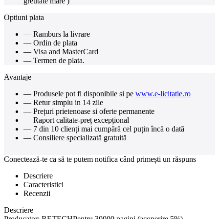
greutate mare )
Optiuni plata
— Ramburs la livrare
— Ordin de plata
— Visa and MasterCard
— Termen de plata.
Avantaje
— Produsele pot fi disponibile si pe
www.e-licitatie.ro
— Retur simplu in 14 zile
— Prețuri prietenoase si oferte permanente
— Raport calitate-preț excepțional
— 7 din 10 clienți mai cumpără cel puțin încă o dată
— Consiliere specializată gratuită
Conectează-te ca să te putem notifica când primești un răspuns
Descriere
Caracteristici
Recenzii
Descriere
Producator: RETECHPentru 30000 pagini (acoperire 5%)