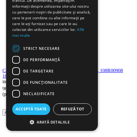
traficul. De asemenea, împărtășim
informații despre utilizarea site-ului nostru
cu partenerii noștri de publicitate și analiză,
care le pot combina cu alte informații pe
care le-ați furnizat sau pe care le-au
colectat din utilizarea serviciilor lor.
Află
mai multe
STRICT NECESARE
DE PERFORMANȚĂ
Cartus toner compatibil XEROX PHASER 3140, 108R00908
DE TARGETARE
108R00909, RETECH
in stoc
DE FUNCŢIONALITATE
19
Lei
96
NECLASIFICATE
(pret cu TVA inclus)
ACCEPTĂ TOATE
REFUZĂ TOT
Adauga in cos
ARATĂ DETALIILE