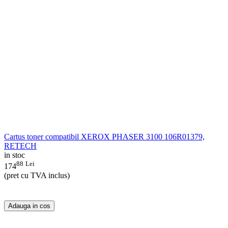
Cartus toner compatibil XEROX PHASER 3100 106R01379,
RETECH
in stoc
88
Lei
174
(pret cu TVA inclus)
Adauga in cos