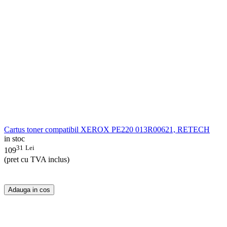
Cartus toner compatibil XEROX PE220 013R00621, RETECH
in stoc
31
Lei
109
(pret cu TVA inclus)
Adauga in cos