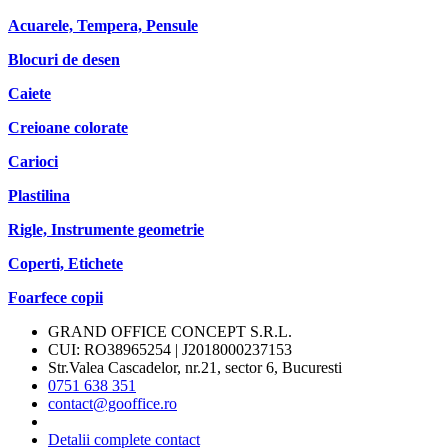
Acuarele, Tempera, Pensule
Blocuri de desen
Caiete
Creioane colorate
Carioci
Plastilina
Rigle, Instrumente geometrie
Coperti, Etichete
Foarfece copii
GRAND OFFICE CONCEPT S.R.L.
CUI: RO38965254 | J2018000237153
Str.Valea Cascadelor, nr.21, sector 6, Bucuresti
0751 638 351
contact@gooffice.ro
Detalii complete contact