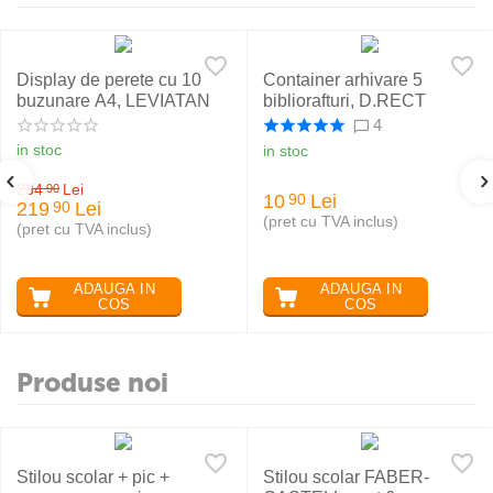
Display de perete cu 10
Container arhivare 5
buzunare A4, LEVIATAN
bibliorafturi, D.RECT
4
in stoc
in stoc
234
Lei
90
10
Lei
90
219
Lei
90
(pret cu TVA inclus)
(pret cu TVA inclus)
ADAUGA IN
ADAUGA IN
COS
COS
Produse noi
Stilou scolar + pic +
Stilou scolar FABER-