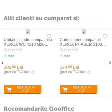
Alti clienti au cumparat si:
Unitate cilindru compatibila
Cartus toner compatibil
XEROX WC 4118 M20
XEROX PHASER 3100
113R00671
106R01379, RETECH
in stoc
in stoc
306
Lei
174
Lei
06
88
(pret cu TVA inclus)
(pret cu TVA inclus)
ADAUGA IN
ADAUGA IN
COS
COS
Recomandarile Gooffice