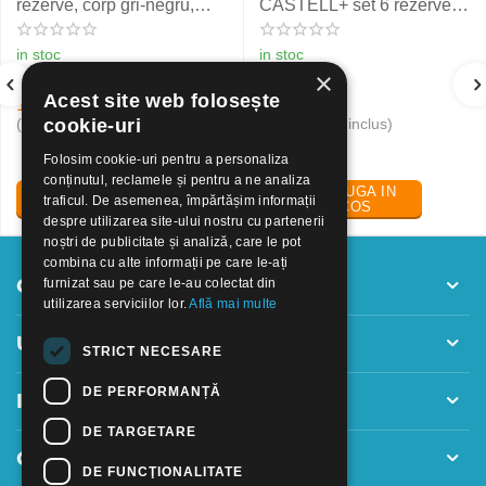
rezerve, corp gri-negru,
CASTELL+ set 6 rezerve,
NXT Eberhard Faber
rosu
in stoc
in stoc
×
Acest site web folosește
19
Lei
24
Lei
30
50
(pret cu TVA inclus)
(pret cu TVA inclus)
cookie-uri
Folosim cookie-uri pentru a personaliza
conținutul, reclamele și pentru a ne analiza
ADAUGA IN
ADAUGA IN
traficul. De asemenea, împărtășim informații
COS
COS
despre utilizarea site-ului nostru cu partenerii
noștri de publicitate și analiză, care le pot
combina cu alte informații pe care le-ați
Contul meu
furnizat sau pe care le-au colectat din
utilizarea serviciilor lor.
Află mai multe
Utile
STRICT NECESARE
DE PERFORMANȚĂ
Informatii
DE TARGETARE
Contact
DE FUNCŢIONALITATE