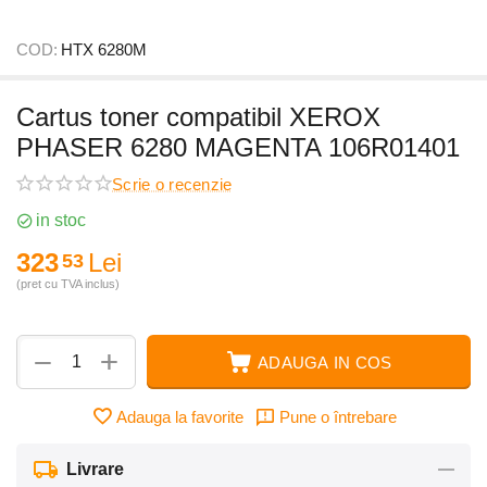
COD:
HTX 6280M
Cartus toner compatibil XEROX
PHASER 6280 MAGENTA 106R01401
Scrie o recenzie
in stoc
323
Lei
53
(pret cu TVA inclus)
+
−
ADAUGA IN COS
Adauga la favorite
Pune o întrebare
Livrare