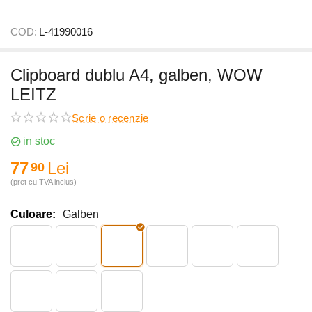
COD:
L-41990016
Clipboard dublu A4, galben, WOW
LEITZ
Scrie o recenzie
in stoc
77
Lei
90
(pret cu TVA inclus)
Culoare:
Galben