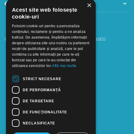
×
Contact
Acest site web folosește
cookie-uri
Folosim cookie-uri pentru a personaliza
conținutul, reclamele și pentru a ne analiza
traficul. De asemenea, împărtășim informații
© 2018 - 2026 GOOFFICE. Realizat si configurat
netSEO
despre utilizarea site-ului nostru cu partenerii
noștri de publicitate și analiză, care le pot
combina cu alte informații pe care le-ați
furnizat sau pe care le-au colectat din
utilizarea serviciilor lor.
Află mai multe
STRICT NECESARE
DE PERFORMANȚĂ
DE TARGETARE
DE FUNCŢIONALITATE
NECLASIFICATE