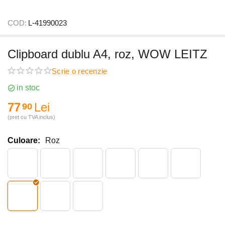
COD:
L-41990023
Clipboard dublu A4, roz, WOW LEITZ
Scrie o recenzie
in stoc
77
Lei
90
(pret cu TVA inclus)
Culoare:
Roz