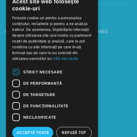
Acest site web folosește
cookie-uri
Folosim cookie-uri pentru a personaliza
conținutul, reclamele și pentru a ne analiza
traficul. De asemenea, împărtășim informații
© 2018 - 2026 GOOFFICE. Realizat si configurat
netSEO
despre utilizarea site-ului nostru cu partenerii
noștri de publicitate și analiză, care le pot
combina cu alte informații pe care le-ați
furnizat sau pe care le-au colectat din
utilizarea serviciilor lor.
Află mai multe
STRICT NECESARE
DE PERFORMANȚĂ
DE TARGETARE
DE FUNCŢIONALITATE
NECLASIFICATE
ACCEPTĂ TOATE
REFUZĂ TOT