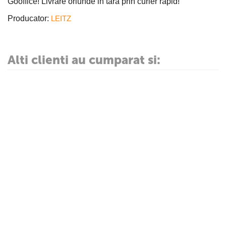
Gooffice! Livrare oriunde in tara prin curier rapid!
Producator:
LEITZ
Alti clienti au cumparat si: