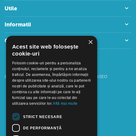
Utile
Informatii
×
Contact
Acest site web folosește
cookie-uri
Folosim cookie-uri pentru a personaliza
conținutul, reclamele și pentru a ne analiza
traficul. De asemenea, împărtășim informații
© 2018 - 2026 GOOFFICE. Realizat si configurat
netSEO
despre utilizarea site-ului nostru cu partenerii
noștri de publicitate și analiză, care le pot
combina cu alte informații pe care le-ați
furnizat sau pe care le-au colectat din
utilizarea serviciilor lor.
Află mai multe
STRICT NECESARE
DE PERFORMANȚĂ