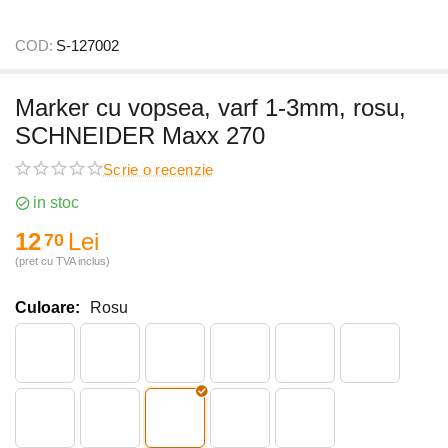
COD:
S-127002
Marker cu vopsea, varf 1-3mm, rosu,
SCHNEIDER Maxx 270
Scrie o recenzie
in stoc
12
Lei
70
(pret cu TVA inclus)
Culoare:
Rosu