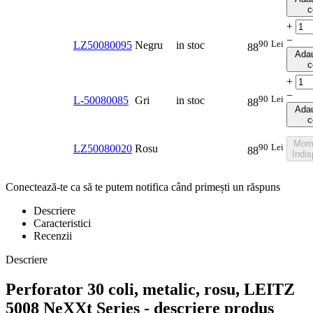
c
+
−
90
Lei
LZ50080095
Negru
in stoc
88
Adau
c
+
−
90
Lei
L-50080085
Gri
in stoc
88
Adau
c
Mom
90
Lei
LZ50080020
Rosu
88
Indis
Conectează-te ca să te putem notifica când primești un răspuns
Descriere
Caracteristici
Recenzii
Descriere
Perforator 30 coli, metalic, rosu, LEITZ
5008 NeXXt Series - descriere produs