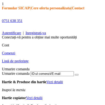
1
Formular SICAP
|
Cere oferta personalizata
|
Contact
0751 638 351
Autentificare
|
Inregistrati-va
Conectați-vă pentru a obține mai multe oportunități
Cont
Comenzi
Listă de preferințe
Urmarire comanda
Urmarire comanda
Hartie & Produse din hartie
Vezi detalii
Inapoi la meniu
Hartie copiator
Vezi detalii