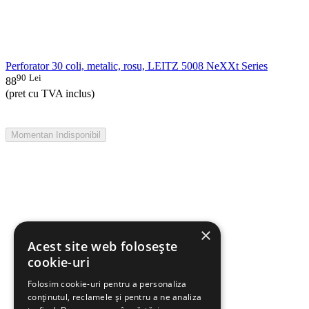
Perforator 30 coli, metalic, rosu, LEITZ 5008 NeXXt Series
90
Lei
88
(pret cu TVA inclus)
Momentan Indisponibil
×
Acest site web folosește
cookie-uri
Folosim cookie-uri pentru a personaliza
conținutul, reclamele și pentru a ne analiza