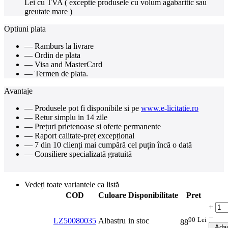
Lei cu TVA ( exceptie produsele cu volum agabaritic sau
greutate mare )
Optiuni plata
— Ramburs la livrare
— Ordin de plata
— Visa and MasterCard
— Termen de plata.
Avantaje
— Produsele pot fi disponibile si pe
www.e-licitatie.ro
— Retur simplu in 14 zile
— Prețuri prietenoase si oferte permanente
— Raport calitate-preț excepțional
— 7 din 10 clienți mai cumpără cel puțin încă o dată
— Consiliere specializată gratuită
Vedeți toate variantele ca listă
COD
Culoare
Disponibilitate
Pret
+
−
90
Lei
LZ50080035
Albastru
in stoc
88
Adau