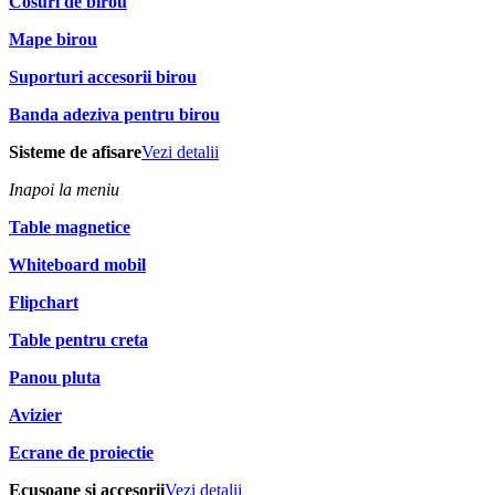
Cosuri de birou
Mape birou
Suporturi accesorii birou
Banda adeziva pentru birou
Sisteme de afisare
Vezi detalii
Inapoi la meniu
Table magnetice
Whiteboard mobil
Flipchart
Table pentru creta
Panou pluta
Avizier
Ecrane de proiectie
Ecusoane si accesorii
Vezi detalii