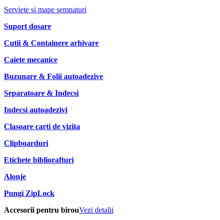
Serviete si mape semnaturi
Suport dosare
Cutii & Containere arhivare
Caiete mecanice
Buzunare & Folii autoadezive
Separatoare & Indecsi
Indecsi autoadezivi
Clasoare carti de vizita
Clipboarduri
Etichete bibliorafturi
Alonje
Pungi ZipLock
Accesorii pentru birou
Vezi detalii