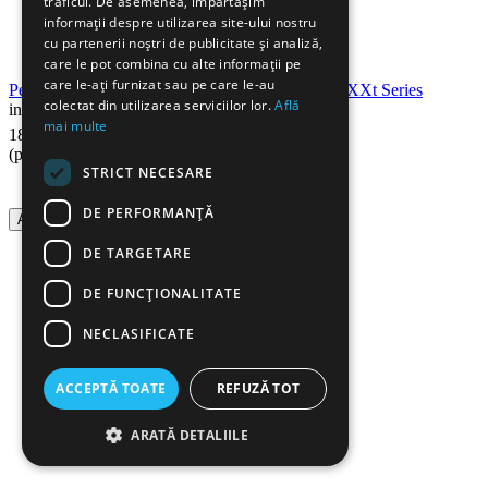
traficul. De asemenea, împărtășim
informații despre utilizarea site-ului nostru
cu partenerii noștri de publicitate și analiză,
care le pot combina cu alte informații pe
care le-ați furnizat sau pe care le-au
Perforator metalic, 40 coli, rosu, LEITZ 5138 NeXXt Series
colectat din utilizarea serviciilor lor.
Află
in stoc
mai multe
90
Lei
189
(pret cu TVA inclus)
STRICT NECESARE
DE PERFORMANȚĂ
Adauga in cos
DE TARGETARE
DE FUNCŢIONALITATE
NECLASIFICATE
ACCEPTĂ TOATE
REFUZĂ TOT
ARATĂ DETALIILE