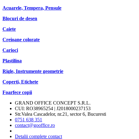
Acuarele, Tempera, Pensule
Blocuri de desen
Caiete
Creioane colorate
Carioci
Plastilina
Rigle, Instrumente geometrie
Coperti, Etichete
Foarfece copii
GRAND OFFICE CONCEPT S.R.L.
CUI: RO38965254 | J2018000237153
Str.Valea Cascadelor, nr.21, sector 6, Bucuresti
0751 638 351
contact@gooffice.ro
Detalii complete contact