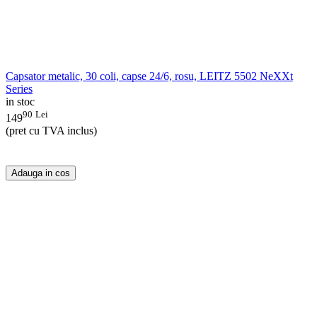
Capsator metalic, 30 coli, capse 24/6, rosu, LEITZ 5502 NeXXt
Series
in stoc
90
Lei
149
(pret cu TVA inclus)
Adauga in cos