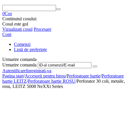
0
Cos
Continutul cosului:
Cosul este gol
Vizualizati cosul
Procesare
Cont
Comenzi
Listă de preferințe
Urmarire comanda
Urmarire comanda
Autentificare
Inregistrati-va
Pagina start
/
Accesorii pentru birou
/
Perforatoare hartie
/
Perforatoare
hartie LEITZ
/
Perforatoare hartie ROSU
/
Perforator 30 coli, metalic,
rosu, LEITZ 5008 NeXXt Series