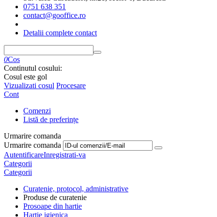
0751 638 351
contact@gooffice.ro
Detalii complete contact
0
Cos
Continutul cosului:
Cosul este gol
Vizualizati cosul
Procesare
Cont
Comenzi
Listă de preferințe
Urmarire comanda
Urmarire comanda
Autentificare
Inregistrati-va
Categorii
Categorii
Curatenie, protocol, administrative
Produse de curatenie
Prosoape din hartie
Hartie igienica