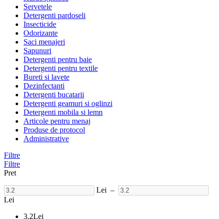
Servetele
Detergenti pardoseli
Insecticide
Odorizante
Saci menajeri
Sapunuri
Detergenti pentru baie
Detergenti pentru textile
Bureti si lavete
Dezinfectanti
Detergenti bucatarii
Detergenti geamuri si oglinzi
Detergenti mobila si lemn
Articole pentru menaj
Produse de protocol
Administrative
Filtre
Filtre
Pret
Lei
–
Lei
3.2
Lei