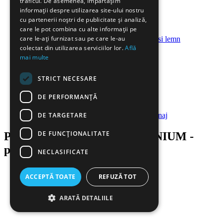
traficul. De asemenea, împărtășim
informații despre utilizarea site-ului nostru
cu partenerii noștri de publicitate și analiză,
care le pot combina cu alte informații pe
care le-ați furnizat sau pe care le-au
Detergenti mobila si lemn
colectat din utilizarea serviciilor lor.
Află
mai multe
STRICT NECESARE
DE PERFORMANȚĂ
DE TARGETARE
Articole pentru menaj
DE FUNCŢIONALITATE
Produse de curatenie HYGIENIUM -
produse începând de la 3.2 lei
NECLASIFICATE
ACCEPTĂ TOATE
REFUZĂ TOT
ARATĂ DETALIILE