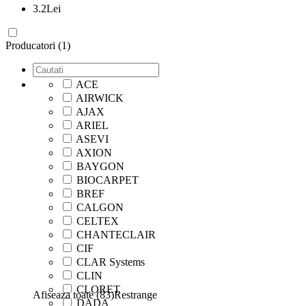
3.2
Lei
Producatori (1)
ACE
AIRWICK
AJAX
ARIEL
ASEVI
AXION
BAYGON
BIOCARPET
BREF
CALGON
CELTEX
CHANTECLAIR
CIF
CLAR Systems
CLIN
CLORET
Afiseaza toate (83)
Restrange
DADA