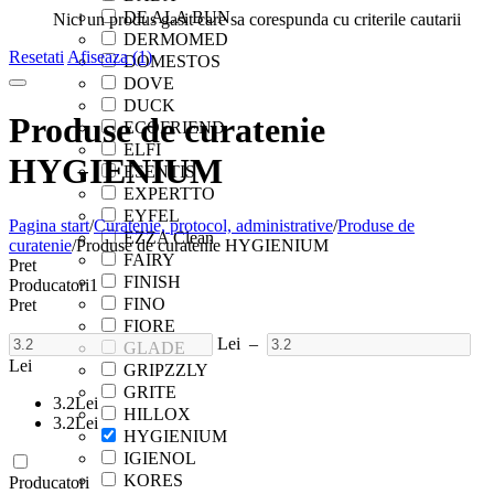
DE ALA BUN
Nici un produs gasit care sa corespunda cu criterile cautarii
DERMOMED
Resetati
Afiseaza (1)
DOMESTOS
DOVE
DUCK
Produse de curatenie
ECOFRIEND
ELFI
HYGIENIUM
ESENTIS
EXPERTTO
EYFEL
Pagina start
/
Curatenie, protocol, administrative
/
Produse de
EZZA Clean
curatenie
/
Produse de curatenie HYGIENIUM
FAIRY
Pret
FINISH
Producatori
1
FINO
Pret
FIORE
Lei
–
GLADE
Lei
GRIPZZLY
GRITE
3.2
Lei
HILLOX
3.2
Lei
HYGIENIUM
IGIENOL
KORES
Producatori